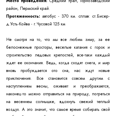
Место проведения:
Средний Урал, Горнозаводский
Куда бы Вы хотели отправиться?
район, Пермский край.
Протяженность:
автобус - 370 км. сплав: ст.Бисер-
д.Усть-Койва - г.Чусовой 125 км
Не смотря на то, что мы все любим зиму, за ее
белоснежные просторы, веселые катания с горок и
строительство ледовых крепостей, все-таки каждый
ждет ее окончания. Ведь, когда сходят снега, и мир
Я даю согласие на
обработку персональных данных
и
ознакомлен
с политикой компании в отношении
обработки персональных данных
вновь пробуждается ото сна, нас ждут новые
приключения. Все становится совсем другим с
наступлением весны, оживает и преображается,
Отправить
наконец-то можно отправиться на природу, погреться
на весеннем солнышке, вдохнуть свежий теплый
воздух. А это значит, что самое время собирать свой