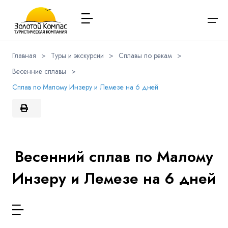
Главная
>
Туры и экскурсии
>
Сплавы по рекам
>
Весенние сплавы
>
О компании
Варианты заезда
Обратная связь
Наличие мест в туре
Выберите соц.сеть
Сплав по Малому Инзеру и Лемезе на 6 дней
Через ВК
Вход / Регистрация
Расписание туров
Туры и экскурсии
Вконтакте
Whatsapp
Viber
Я даю согласие на
обработку персональных данных
и
ознакомлен
с политикой компании в отношении
Имя
обработки персональных данных
Туристам
Весенний сплав по Малому
Телеграм
Инзеру и Лемезе на 6 дней
Заказ автобуса
Телефон
Контакты