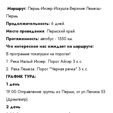
Куда бы Вы хотели отправиться?
Маршрут:
Пермь-Инзер-Искушта-Верхние Лемезы-
Пермь
Продолжительность:
6 дней.
Место проведения
: Пермский край.
Протяженность:
автобус - 1550 км.
Что интересное нас ожидает на маршруте:
В программе покатушки на порогах!
1. Река Малый Инзер: Порог Айгир 3 к.с.
Я даю согласие на
обработку персональных данных
и
ознакомлен
с политикой компании в отношении
обработки персональных данных
2. Река Лемеза: Порог "Черная речка" 3 к.с.
ГРАФИК ТУРА:
1 день
Отправить
19:00 Отправление группы из Перми, от ул.Ленина 53
(Драмтеатр).
2 день