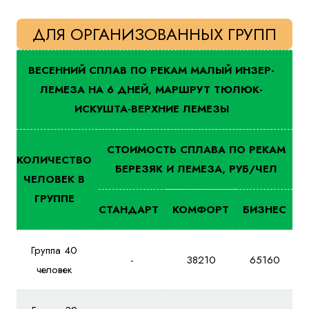
ДЛЯ ОРГАНИЗОВАННЫХ ГРУПП
ВЕСЕННИЙ СПЛАВ ПО РЕКАМ МАЛЫЙ ИНЗЕР-
ЛЕМЕЗА НА 6 ДНЕЙ, МАРШРУТ ТЮЛЮК-
ИСКУШТА-ВЕРХНИЕ ЛЕМЕЗЫ
СТОИМОСТЬ СПЛАВА ПО РЕКАМ
КОЛИЧЕСТВО
БЕРЕЗЯК И ЛЕМЕЗА, РУБ/ЧЕЛ
ЧЕЛОВЕК В
ГРУППЕ
СТАНДАРТ
КОМФОРТ
БИЗНЕС
Группа 40
-
38210
65160
человек