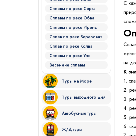
С каж
Сплавы по реке Серга
приро
Сплавы по реке Обва
сложн
Сплавы по реке Ирень
Оп
Сплав по реке Березовая
Сплав
Сплав по реке Колва
живоп
Сплавы по реке Улс
на до
Весенние сплавы
К зн
1. ск
Туры на Море
2. ре
Туры выходного дня
3. ре
4. ре
Автобусные туры
5. ре
6. ск
Ж/Д туры
7. се