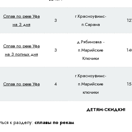
Сплав по реке Уфа
г.Красноуфимс-
3
12
на 3 дня
п.Сарана
д.Рябиновка -
Сплав по реке Уфа
3
п.Марийские
14
на 3 полных дня
Ключики
г.Красноуфимс-
Сплав по реке Уфа
4
п.Марийские
15
ключики
ДЕТЯМ-СКИДКИ!
ться к разделу:
сплавы по рекам