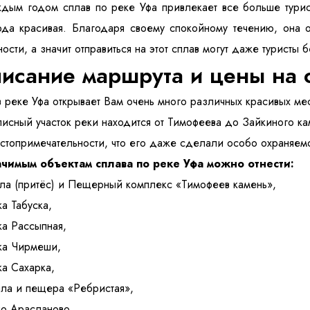
дым годом сплав по реке Уфа привлекает все больше турист
да красивая. Благодаря своему спокойному течению, она о
ости, а значит отправиться на этот сплав могут даже туристы 
исание маршрута и цены на 
 реке Уфа открывает Вам очень много различных красивых ме
исный участок реки находится от Тимофеева до Зайкиного камн
стопримечательности, что его даже сделали особо охраняе
ачимым объектам сплава по реке Уфа можно отнести:
ала (притёс) и Пещерный комплекс «Тимофеев камень»,
ка Табуска,
ка Рассыпная,
ка Чирмеши,
ка Сахарка,
ала и пещера «Ребристая»,
ло Арасланово,