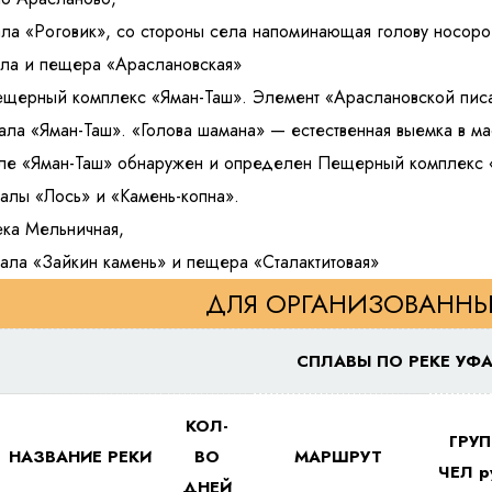
ала «Роговик», со стороны села напоминающая голову носоро
ала и пещера «Араслановская»
ещерный комплекс «Яман-Таш». Элемент «Араслановской пис
кала «Яман-Таш». «Голова шамана» — естественная выемка в 
ле «Яман-Таш» обнаружен и определен Пещерный комплекс 
калы «Лось» и «Камень-копна».
ека Мельничная,
кала «Зайкин камень» и пещера «Сталактитовая»
ДЛЯ ОРГАНИЗОВАННЫ
СПЛАВЫ ПО РЕКЕ УФ
КОЛ-
ГРУП
НАЗВАНИЕ РЕКИ
ВО
МАРШРУТ
ЧЕЛ р
ДНЕЙ