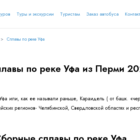
туров
Туры и экскурсии
Туристам
Заказ автобуса
Контак
>
Сплавы по реке Уфа
е соц.сеть
анты заезда
Наличие мест в туре
Через ВК
Вход / Регистрация
лавы по реке Уфа из Перми 2
Я даю согласие на
обработку персональных
данных
и ознакомлен
с политикой компании в
е
Whatsapp
Телеграм
отношении обработки персональных данных
Телефон
Уфа или, как ее называли раньше, Караидель ( от башк. «чер
йских регионов- Челябинской, Свердловской областях и рес
борные сплавы по реке Уфа