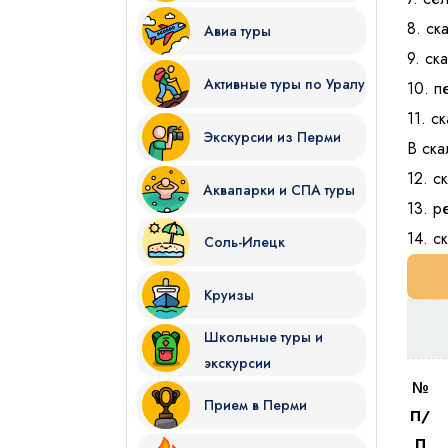
8. ск
Авиа туры
9. ск
Активные туры по Уралу
10. п
11. с
Экскурсии из Перми
В ска
12. с
Аквапарки и СПА туры
13. р
14. с
Соль-Илецк
Круизы
Школьные туры и
экскурсии
№
Прием в Перми
П/
П