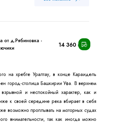
а от д.Рябиновка -
14 360 ₽
лючики
ношении обработки персональных данных
го на хребте Уралтау, в конце Караидель
роен город-столица Башкирии Уфа. В верхнем
 взрывной и неспокойный характер, как и
иже к своей середине река вбирает в себя
уже возможно проплывать на моторных судах
ого внимательности, так как иногда можно