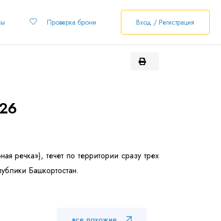
ты
Проверка брони
Вход / Регистрация
026
ная речка»), течет по территории сразу трех
публики Башкортостан.
все похожие