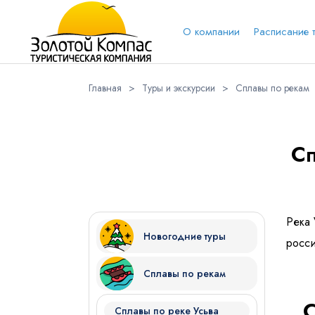
О компании
Расписание 
Главная
>
Туры и экскурсии
>
Сплавы по рекам
Обратная связь
Выберит
Вари
Сп
Вконтакт
Имя
Река 
Новогодние туры
росси
Сплавы по рекам
Куда бы Вы хотели отправиться?
С
Сплавы по реке Усьва