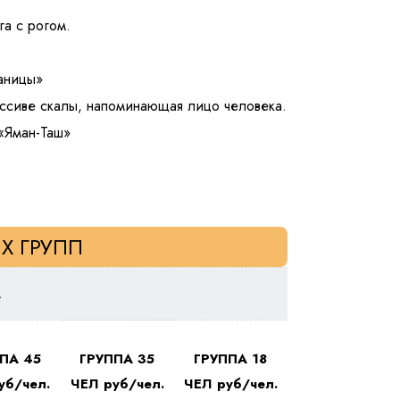
га с рогом.
аницы»
массиве скалы, напоминающая лицо человека.
«Яман-Таш»
Х ГРУПП
А
ПА 45
ГРУППА 35
ГРУППА 18
уб/чел.
ЧЕЛ руб/чел.
ЧЕЛ руб/чел.