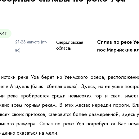
ХИТ
Сплав по реке Уф
21-23 августа (пт-
Свердловская
область
пос.Марийские к
вс)
 персональных данных
и ознакомлен
с политикой компании в от
истоки река Уфа берет из Уфимского озера, расположенно
ет в Агидель (башк. «белая река»). Здесь, на ее устье пост
нии река пробирается среди невысоких гор и скал, имеет
ено всем горным рекам. В этих местах нередки пороги. Бл
всех своих притоков, становится более размеренной, здесь 
ьшого размера. Сплав по реке Уфа потребует от Вас немн
данно оказаться на мели.