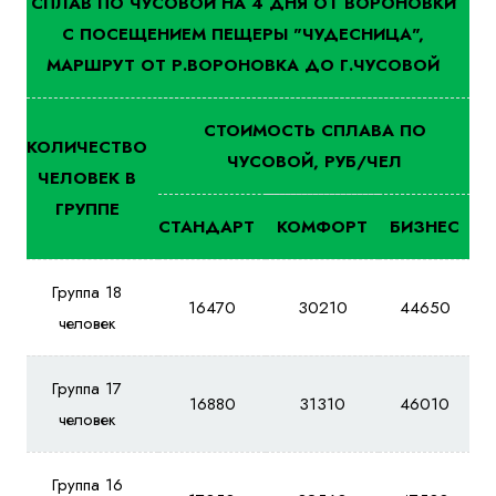
СПЛАВ ПО ЧУСОВОЙ НА 4 ДНЯ ОТ ВОРОНОВКИ
С ПОСЕЩЕНИЕМ ПЕЩЕРЫ "ЧУДЕСНИЦА",
МАРШРУТ ОТ Р.ВОРОНОВКА ДО Г.ЧУСОВОЙ
СТОИМОСТЬ СПЛАВА ПО
КОЛИЧЕСТВО
ЧУСОВОЙ, РУБ/ЧЕЛ
ЧЕЛОВЕК В
ГРУППЕ
СТАНДАРТ
КОМФОРТ
БИЗНЕС
Группа 18
16470
30210
44650
человек
Группа 17
16880
31310
46010
человек
Группа 16