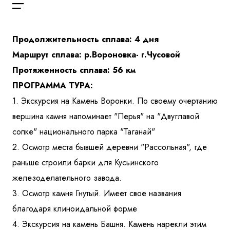
Куда бы Вы хотели отправиться?
Продолжительность сплава: 4 дня
Маршрут сплава: р.Вороновка- г.Чусовой
Протяженность сплава: 56 км
ПРОГРАММА ТУРА:
1. Экскурсия на Камень Воронки
. По своему очертанию
вершина камня напоминает "Перья" на "Двуглавой
Я даю согласие на
обработку персональных данных
и
сопке" национального парка "Таганай"
ознакомлен
с политикой компании в отношении
обработки персональных данных
2. Осмотр места бывшей деревни "Рассольная", где
раньше строили барки для Кусьинского
Отправить
железоделательного завода.
3. Осмотр камня Гнутый. Имеет свое названия
благодаря клиноидальной форме
4. Экскурсия на камень Башня. Камень нарекли этим