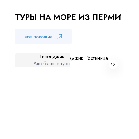
Куда бы Вы хотели отправиться?
ТУРЫ НА МОРЕ ИЗ ПЕРМИ
все похожие
Геленджик
Автобусные туры
Я даю согласие на
обработку персональных данных
и
ознакомлен
с политикой компании в отношении
обработки персональных данных
Отправить