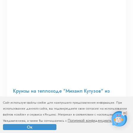
Круизы на теплоходе "Михаил Кутузов" из
Перми
Сайт использует файлы cookie для наилучшего представления информации. При
использовании данного сайта, вы подтверждаете свое согласие на использование
18.10.2023
файлов «cookie» и сервиса «Яндекс. Метрика» в соответствии с настоящим
Политикой конфиденциальности
Уведомлением, а также Вы соглашаетесь с
.
Ок