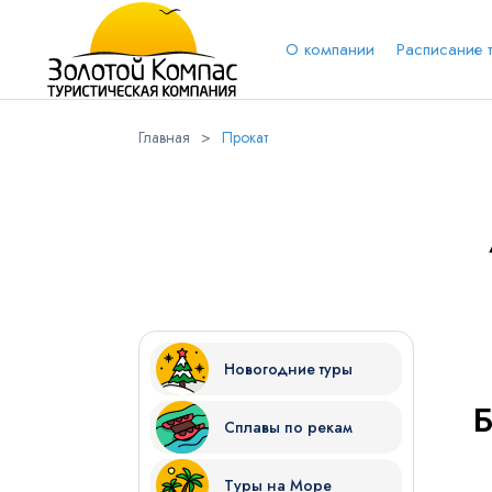
О компании
Расписание 
Главная
>
Прокат
Обратная связь
Выберит
Вари
Вконтакт
Имя
Новогодние туры
Сплавы по рекам
Куда бы Вы хотели отправиться?
Туры на Море