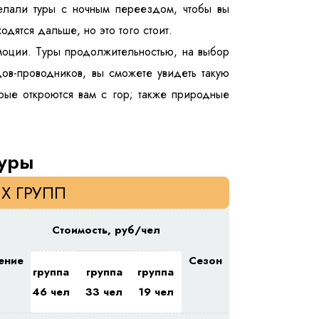
делали туры с ночным переездом, чтобы вы
дятся дальше, но это того стоит.
моции. Туры продолжительностью, на выбор
ов-проводников, вы сможете увидеть такую
орые откроются вам с гор; также природные
уры
Х ГРУПП
Стоимость, руб/чел
ение
Сезон
группа
группа
группа
46 чел
33 чел
19 чел