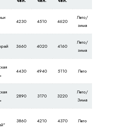
чел.
чел.
чел.
ньи
Лето/
4230
4510
4620
зима
Лето/
край
3660
4020
4160
зима
ская
4430
4940
5110
Лето
ь
ская
Лето/
2890
3170
3220
ь
Зима
3860
4210
4370
Лето
ий"