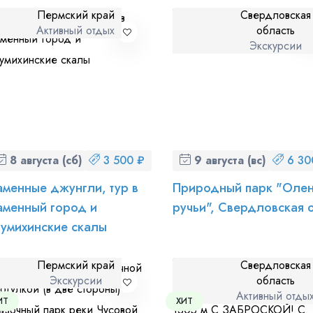
Пермский край
Свердловская
Активный отдых
область
Экскурсии
 персональных данных
и ознакомлен
с политикой компании в от
8 августа (сб)
3 500 ₽
9 августа (вс)
6 30
аменные джунгли, тур в
Природный парк "Оле
аменный город и
ручьи", Свердловская 
умихинские скалы
Пермский край
Свердловская
Экскурсии
область
Активный отды
ИТ
ХИТ