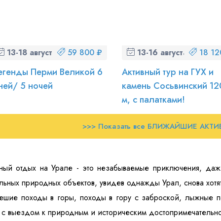
13-18 августа (чт-вт)
59 800 ₽
13-16 августа (чт-вс)
18 12
егенды Перми Великой 6
Активный тур на ГУХ и
ней/ 5 ночей
камень Сосьвинский 1
м, с палатками!
>>> Показать все БЛИЖАЙШИЕ АКТИ
ный отдых на Урале - это незабываемые приключения, даж
льных природных объектов, увидев однажды Урал, снова хотят
ешие походы в горы, походы в гору с заброской, лыжные п
 с выездом к природным и историческим достопримечательно