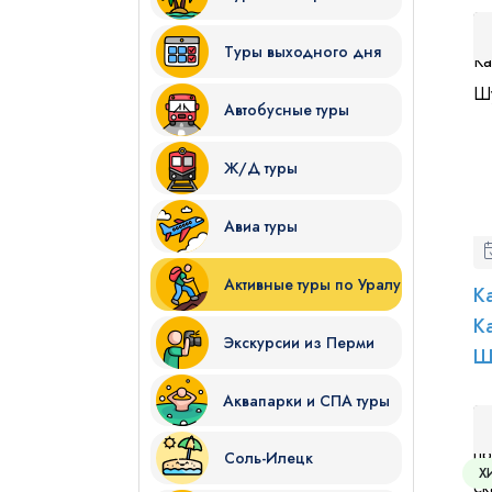
Туры выходного дня
Автобусные туры
Ж/Д туры
Я даю согласие на
обработку
Авиа туры
Отправить
Активные туры по Уралу
К
К
Экскурсии из Перми
Ш
Аквапарки и СПА туры
Соль-Илецк
Х