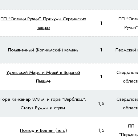
ПП "Оленьи Ручьи". Причуды Сергинских
ПП "Оле
1
пещер
Ручьи"
Помяненный (Колчимский) камень
1
Пермский 
Уральский Марс и Музей в Верхней
Свердлов
1
Пышме
област
Гора Качканар 878 м. и гора "Верблюд".
Свердлов
1,5
Статуя Будды и ступы.
област
ПП
Полюд и Ветлан (лето)
1,5
"Пермск