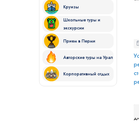
Круизы
Школьные туры и
экскурсии
Прием в Перми
У
Авторские туры на Урал
р
с
Корпоративный отдых
р