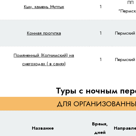
ПП
Кын, камень Мултык
1
"Пермск
Конная прогулка
1
Пермский
Помяненный (Колчимский) на
1
Пермский
снегоходах ( в санях)
Туры с ночным пе
ДЛЯ ОРГАНИЗОВАННЫ
Время,
Название
Направл
дней