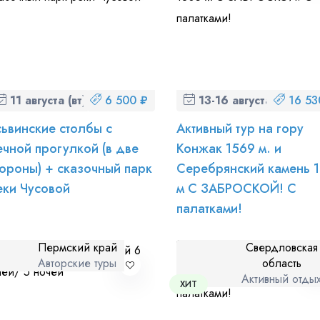
11 августа (вт)
6 500 ₽
13-16 августа (чт-вс)
16 53
сьвинские столбы с
Активный тур на гору
ечной прогулкой (в две
Конжак 1569 м. и
тороны) + сказочный парк
Серебрянский камень 
еки Чусовой
м С ЗАБРОСКОЙ! С
палатками!
Пермский край
Свердловская
Авторские туры
область
Активный отды
ХИТ