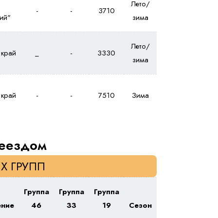
Лето/
-
-
3710
ий"
зима
Лето/
 край
_
-
3330
зима
 край
-
-
7510
Зима
реездом
Х ГРУПП
Группа
Группа
Группа
ение
46
33
19
Сезон