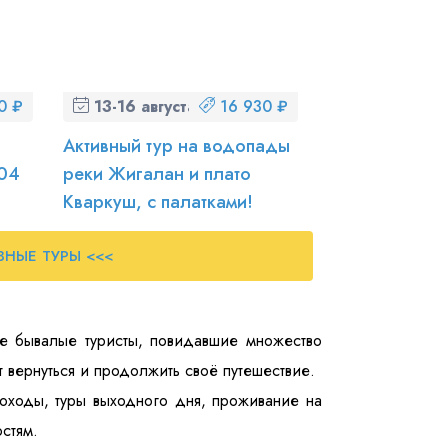
0 ₽
13-16 августа (чт-вс)
16 930 ₽
Активный тур на водопады
204
реки Жигалан и плато
Кваркуш, с палатками!
ВНЫЕ ТУРЫ <<<
е бывалые туристы, повидавшие множество
 вернуться и продолжить своё путешествие.
оходы, туры выходного дня, проживание на
стям.