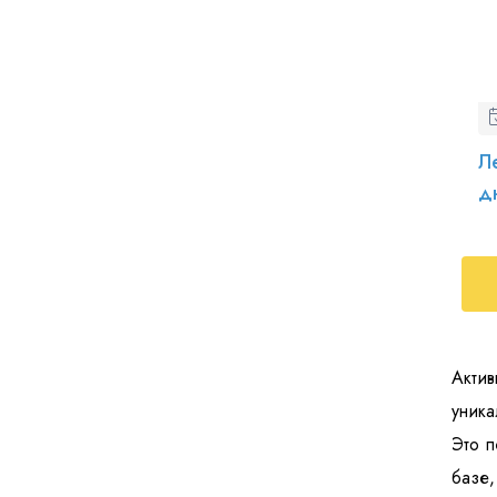
Л
д
Актив
уника
Это п
базе,