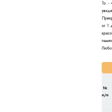
То - 
увиде
Прекр
от 1 
красо
памят
Любой
№
п/п