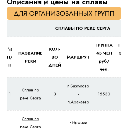
Описания и цены на сплавы
Куда бы Вы хотели отправиться?
ДЛЯ ОРГАНИЗОВАННЫХ ГРУПП
СПЛАВЫ ПО РЕКЕ СЕРГА
ГРУППА
ГРУ
№
КОЛ-
НАЗВАНИЕ
45 ЧЕЛ
35 
П/
ВО
МАРШРУТ
РЕКИ
руб/
ру
П
ДНЕЙ
чел.
че
Я даю согласие на
обработку персональных данных
и
ознакомлен
с политикой компании в отношении
обработки персональных данных
п.Бажуково
Сплав по
1
3
-
15530
17
Отправить
реке Серга
п.Аракаево
Сплав по
г.Нижние
реке Серга