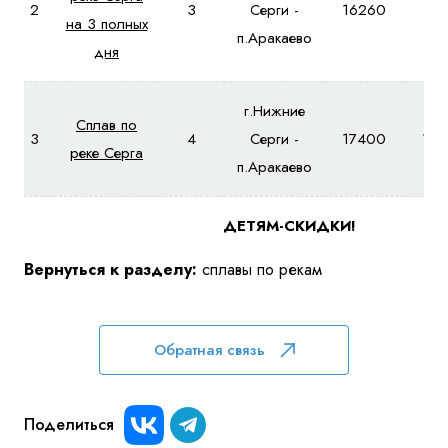
2
3
Серги -
16260
17
на 3 полных
п.Аракаево
дня
г.Нижние
Сплав по
3
4
Серги -
17400
19
реке Серга
п.Аракаево
ДЕТЯМ-СКИДКИ!
Вернуться к разделу:
сплавы по рекам
Обратная связь
Поделиться