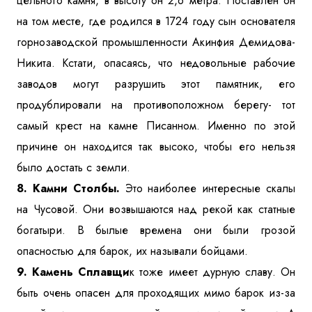
цельного камня, в высоту он 2,6 метра. Поставлен он
на том месте, где родился в 1724 году сын основателя
горнозаводской промышленности Акинфия Демидова-
Никита. Кстати, опасаясь, что недовольные рабочие
заводов могут разрушить этот памятник, его
продублировали на противоположном берегу- тот
самый крест на камне Писанном. Именно по этой
причине он находится так высоко, чтобы его нельзя
было достать с земли.
8. Камни Столбы.
Это наиболее интересные скалы
на Чусовой. Они возвышаются над рекой как статные
богатыри. В былые времена они были грозой
опасностью для барок, их называли бойцами.
9. Камень Сплавщи
к тоже имеет дурную славу. Он
быть очень опасен для проходящих мимо барок из-за