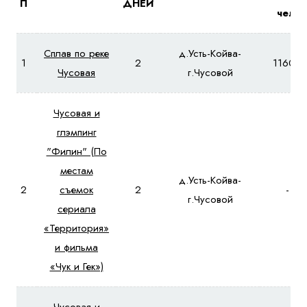
П
ДНЕЙ
чел.
Сплав по реке
д.Усть-Койва-
1
2
11600
Чусовая
г.Чусовой
Чусовая и
глэмпинг
"Филин" (По
местам
д.Усть-Койва-
2
съемок
2
-
г.Чусовой
сериала
«Территория»
и фильма
«Чук и Гек»)