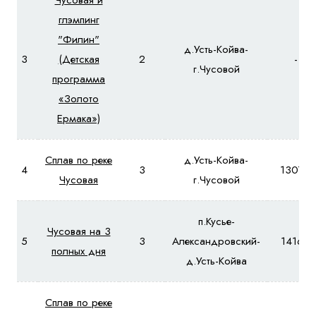
Чусовая и
глэмпинг
"Филин"
д.Усть-Койва-
3
(Детская
2
-
г.Чусовой
программа
«Золото
Ермака»)
Сплав по реке
д.Усть-Койва-
4
3
13070
Чусовая
г.Чусовой
п.Кусье-
Чусовая на 3
5
3
Александровский-
14160
полных дня
д.Усть-Койва
Сплав по реке