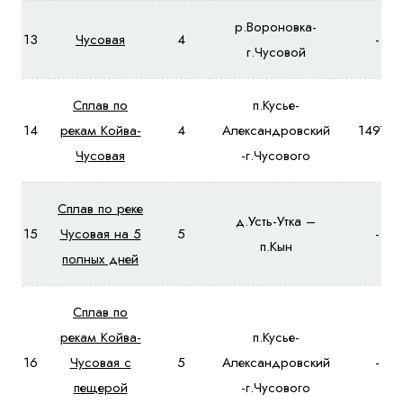
р.Вороновка-
13
Чусовая
4
-
г.Чусовой
Сплав по
п.Кусье-
14
рекам Койва-
4
Александровский
14970
Чусовая
-г.Чусового
Сплав по реке
д.Усть-Утка –
15
Чусовая на 5
5
-
п.Кын
полных дней
Сплав по
рекам Койва-
п.Кусье-
16
Чусовая с
5
Александровский
-
пещерой
-г.Чусового