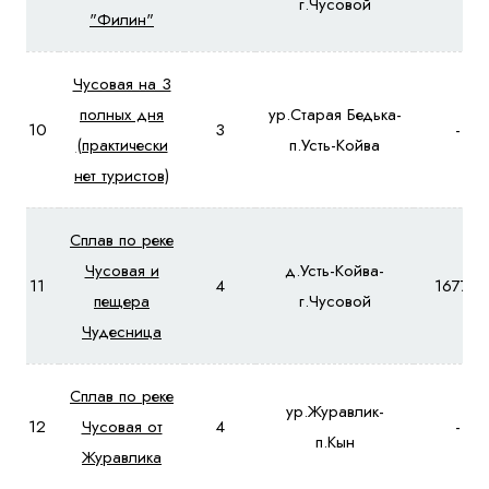
г.Чусовой
"Филин"
Чусовая на 3
полных дня
ур.Старая Бедька-
10
3
-
(практически
п.Усть-Койва
нет туристов)
Сплав по реке
Чусовая и
д.Усть-Койва-
11
4
16770
пещера
г.Чусовой
Чудесница
Сплав по реке
ур.Журавлик-
12
Чусовая от
4
-
п.Кын
Журавлика