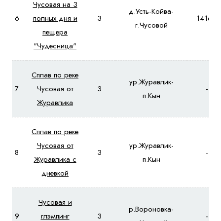
Чусовая на 3
д.Усть-Койва-
6
полных дня и
3
14160
г.Чусовой
пещера
"Чудесница"
Сплав по реке
ур.Журавлик-
7
Чусовая от
3
-
п.Кын
Журавлика
Сплав по реке
Чусовая от
ур.Журавлик-
8
3
-
Журавлика с
п.Кын
дневкой
Чусовая и
р.Вороновка-
9
глэмпинг
3
-