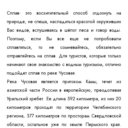
Куда бы Вы хотели отправиться?
Сплав- это восхитительный способ отдохнуть на
природе, не спеша, насладиться красотой окруживших
Вас видов, вслушиваясь в шёпот леса и говор воды.
Поэтому, если Вы все еще не попробовали
сплавляться, то не сомневайтесь, обязательно
отправляйтесь на сплав. Для туристов, которые только
начинают свое знакомство с водным туризмом, отлично
Я даю согласие на
обработку персональных данных
и
подойдет сплав по реке Чусовая.
ознакомлен
с политикой компании в отношении
обработки персональных данных
Река Чусовая является притоком Камы, течет из
азиатской части России в европейскую, преодолевая
Отправить
Уральский хребет. Ее длина 592 километра, из них 20
километров проходят по территории Челябинского
региона, 377 километров по просторам Свердловской
области, остальное уже по земле Пермского края.