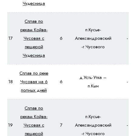
Чудесница
Сплав по
рекам Койва-
п.Кусье-
17
Чусовая с
6
Александровский
-
пещерой
-г.Чусового
Чудесница
Сплав по реке
д.Усть-Утка –
18
Чусовая на 6
6
-
п.Кын
полных дней
Сплав по
рекам Койва-
п.Кусье-
19
Чусовая с
7
Александровский
-
пещерой
-г.Чусового