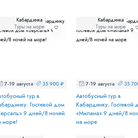
Кабардинка
Кабардинка
Туры на море
Туры на море
 персональных данных
и ознакомлен
с политикой компании в от
7-19 августа (пт-ср)
35 900 ₽
7-19 августа (пт-ср)
35 70
втобусный тур в
Автобусный тур в
абардинку. Гостевой дом
Кабардинку. Гостевой 
Версаль» 9 дней/8 ночей
«Милана» 9 дней/8 но
а море!
на море