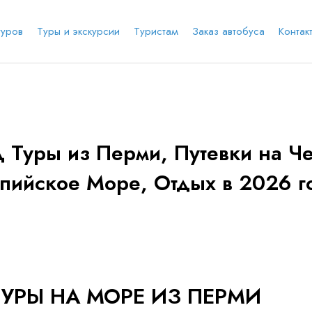
туров
Туры и экскурсии
Туристам
Заказ автобуса
Контак
е соц.сеть
анты заезда
Наличие мест в туре
Через ВК
Вход / Регистрация
 Туры из Перми, Путевки на Че
Я даю согласие на
обработку персональных
пийское Море, Отдых в 2026 г
данных
и ознакомлен
с политикой компании в
е
Whatsapp
Телеграм
отношении обработки персональных данных
Телефон
ТУРЫ НА МОРЕ ИЗ ПЕРМИ