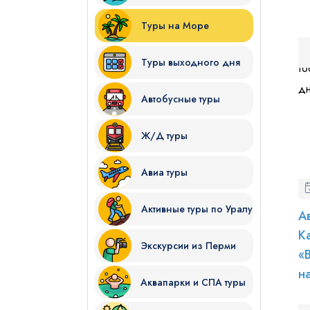
Туры на Море
Туры выходного дня
Автобусные туры
Я даю согласие на
обработку
Ж/Д туры
Отправить
Авиа туры
Активные туры по Уралу
А
К
Экскурсии из Перми
«
н
Аквапарки и СПА туры