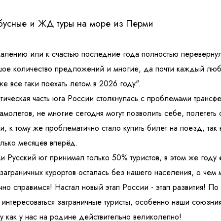
бусные и ЖД туры на море из Перми
алению или к счастью последние года полностью перевернул
ое количество предложений и многие, да почти каждый люби
же все таки поехать летом в 2026 году".
тическая часть юга России столкнулась с проблемами трансфе
амолетов, не многие сегодня могут позволить себе, полететь 
и, к тому же проблематично стало купить билет на поезд, так 
лько месяцев вперёд.
и Русский юг принимал только 50% туристов, в этом же году 
 заграничных курортов осталась без нашего населения, о чем 
чно справимся! Настал новый этап России - этап развития! П
 интересоваться заграничные туристы, особенно наши союзники
у как у нас на родине действительно великолепно!