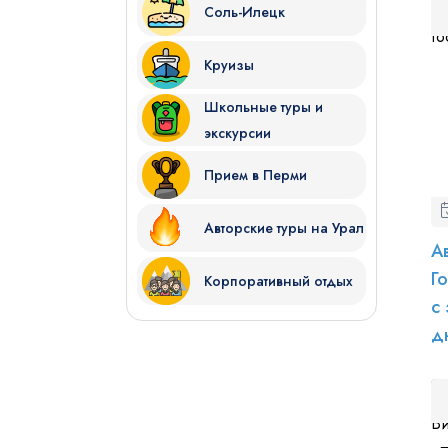
Соль-Илецк
Круизы
Школьные туры и
экскурсии
Прием в Перми
Авторские туры на Урал
А
Г
Корпоративный отдых
с
д