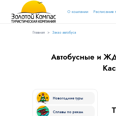
О компании
Расписание 
Главная
>
Заказ автобуса
Обратная связь
Выберит
Вари
Автобусные и ЖД
Кас
Вконтакт
Имя
Новогодние туры
Куда бы Вы хотели отправиться?
Сплавы по рекам