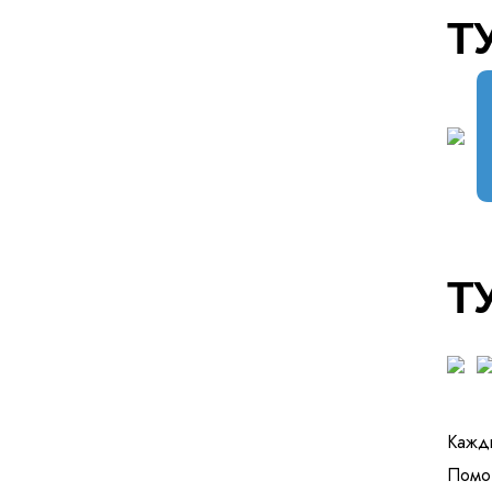
Т
Т
Кажды
Помог