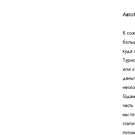
Авто
К сож
больш
куда 
Турис
или с
деньг
неско
Годам
часть
мы то
стали
потом