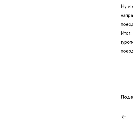
Ну и 
напра
поезд
Итог:
туроп
поезд
Поде