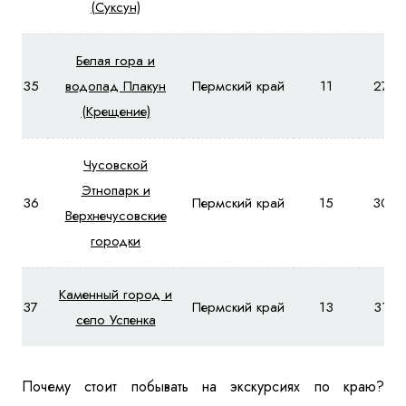
(Суксун)
Белая гора и
35
водопад Плакун
Пермский край
11
2780
(Крещение)
Чусовской
Этнопарк и
36
Пермский край
15
305
Верхнечусовские
городки
Каменный город и
37
Пермский край
13
3160
село Успенка
Почему стоит побывать на экскурсиях по краю?