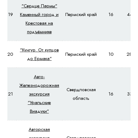
"Сердце Пармы"
19
Каменный город и
Пермский край
16
4480
Крестовая на
подъёмнике
"Кунгур. От купцов
20
Пермский край
10
2800
до Ермака"
Авто-
Железнодорожная
Свердловская
21
экскурсия
16
3370
область
"Уральские
Виадуки"
Авторская