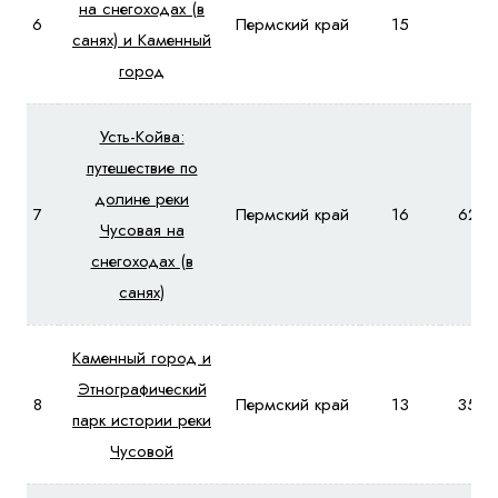
на снегоходах (в
6
Пермский край
15
-
санях) и Каменный
город
Усть-Койва:
путешествие по
долине реки
7
Пермский край
16
6210
Чусовая на
снегоходах (в
санях)
Каменный город и
Этнографический
8
Пермский край
13
3520
парк истории реки
Чусовой