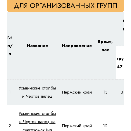
ДЛЯ ОРГАНИЗОВАННЫХ ГРУПП
Сто
вых
№
Время,
п/
Название
Направление
час
п
групп
47 че
Усьвинские столбы
1
Пермский край
13
3160
и Чертов палец
Усьвинские столбы
и Чертов палец на
2
Пермский край
12
-
снегоходах (на