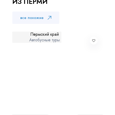
ИЗ ПЕРМИ
Куда бы Вы хотели отправиться?
все похожие
Пермский край
Автобусные туры
Я даю согласие на
обработку персональных данных
и
ознакомлен
с политикой компании в отношении
обработки персональных данных
Отправить