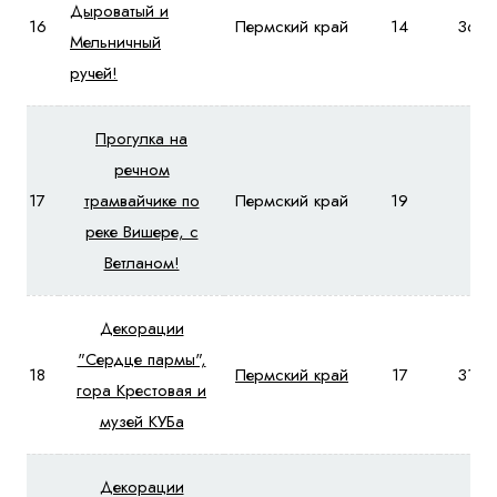
Дыроватый и
16
Пермский край
14
3610
Мельничный
ручей!
Прогулка на
речном
17
трамвайчике по
Пермский край
19
-
реке Вишере, с
Ветланом!
Декорации
"Сердце пармы",
18
Пермский край
17
3160
гора Крестовая и
музей КУБа
Декорации