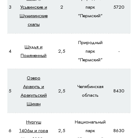
3
Усьвинские и
2
парк
5720
6
Шумихинские
"Пермский"
скалы
Природный
Шудья и
4
2,5
парк
-
9
Помяненный
"Пермский"
Озеро
Аракуль и
Челябинская
5
2,5
8430
9
Аракульский
область
Шихан
Нургуш
Национальный
6
1406м и гора
2,5
парк
8630
9