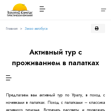
Главная
>
Заказ автобуса
О компании
Варианты заезда
Обратная связь
Наличие мест в туре
Выберите соц.сеть
Через ВК
Вход / Регистрация
Расписание туров
Активный тур с
Туры и экскурсии
проживанием в палатках
Вконтакте
Whatsapp
Viber
Я даю согласие на
обработку персональных данных
и
ознакомлен
с политикой компании в отношении
Имя
обработки персональных данных
Туристам
Телеграм
Заказ автобуса
Телефон
Предлагаем вам активный тур по Уралу, в поход с
Контакты
ночевками в палатках. Поход с палатками – классика
активного туризма. Встречать рассветы и провожать