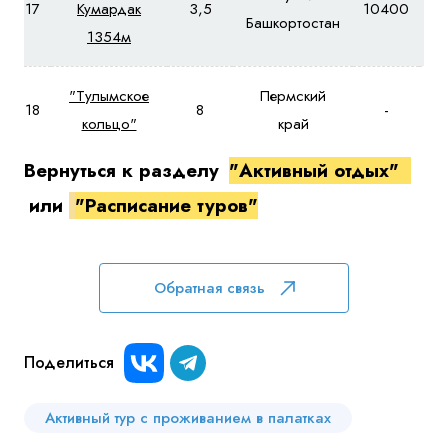
17
Кумардак
3,5
10400
12
Башкортостан
1354м
"Тулымское
Пермский
18
8
-
кольцо"
край
Вернуться к разделу
"
Активный отдых"
или
"Расписание туров"
Обратная связь
Поделиться
Активный тур с проживанием в палатках