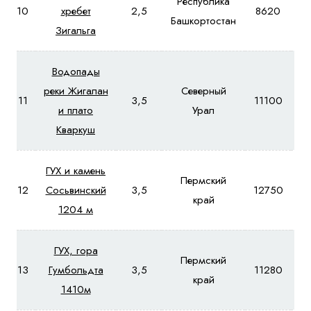
Республика
10
хребет
2,5
8620
9
Башкортостан
Зигальга
Водопады
реки Жигалан
Северный
11
3,5
11100
12
и плато
Урал
Кваркуш
ГУХ и камень
Пермский
12
Сосьвинский
3,5
12750
13
край
1204 м
ГУХ, гора
Пермский
13
Гумбольдта
3,5
11280
12
край
1410м