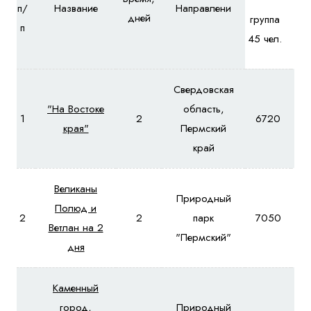
п/
Название
Направлени
гр
дней
группа
п
45 чел.
ч
Свердовская
"На Востоке
область,
1
2
6720
7
края"
Пермский
край
Великаны
Природный
Полюд и
2
2
парк
7050
7
Ветлан на 2
"Пермский"
дня
Каменный
город,
Природный