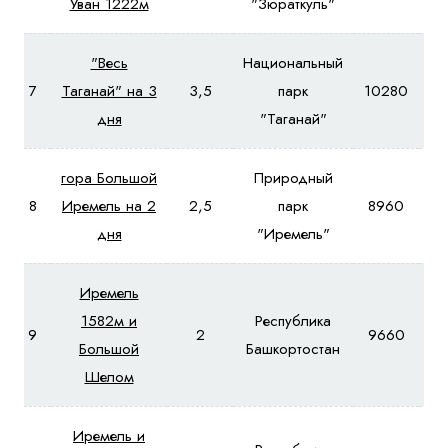
Уван 1222м
"Зюраткуль"
"Весь
Национальный
7
Таганай" на 3
3,5
парк
10280
11
дня
"Таганай"
гора Большой
Природный
8
Иремель на 2
2,5
парк
8960
10
дня
"Иремель"
Иремель
1582м и
Республика
9
2
9660
10
Большой
Башкортостан
Шелом
Иремель и