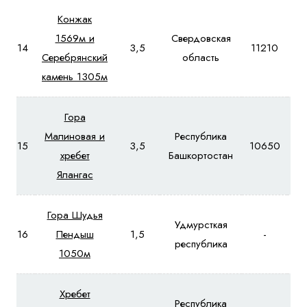
Конжак
1569м и
Свердовская
14
3,5
11210
12
Серебрянский
область
камень 1305м
Гора
Малиновая и
Республика
15
3,5
10650
12
хребет
Башкортостан
Ялангас
Гора Шудья
Удмурсткая
16
Пендыш
1,5
-
9
республика
1050м
Хребет
Республика