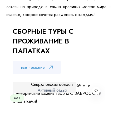
закаты на природе в самых красивых местах мира –
Куда бы Вы хотели отправиться?
счастье, которое хочется разделить с каждым!
СБОРНЫЕ ТУРЫ С
ПРОЖИВАНИЕ В
ПАЛАТКАХ
Я даю согласие на
обработку персональных данных
и
все похожие
ознакомлен
с политикой компании в отношении
обработки персональных данных
Свердловская область
Отправить
Активный отдых
ХИТ