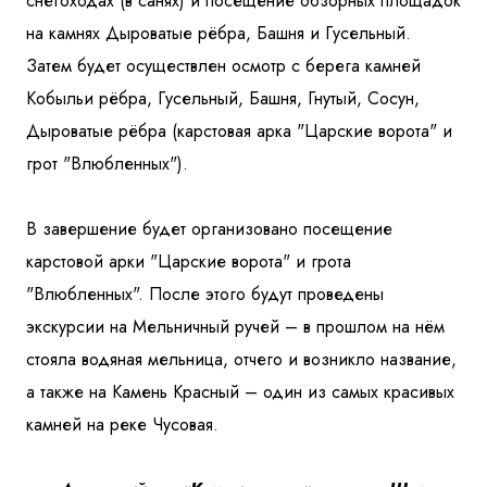
снегоходах (в санях) и посещение обзорных площадок
на камнях Дыроватые рёбра, Башня и Гусельный.
Затем будет осуществлен осмотр с берега камней
Кобыльи рёбра, Гусельный, Башня, Гнутый, Сосун,
Дыроватые рёбра (карстовая арка "Царские ворота" и
грот "Влюбленных").
В завершение будет организовано посещение
карстовой арки "Царские ворота" и грота
"Влюбленных". После этого будут проведены
экскурсии на Мельничный ручей – в прошлом на нём
стояла водяная мельница, отчего и возникло название,
а также на Камень Красный – один из самых красивых
камней на реке Чусовая.