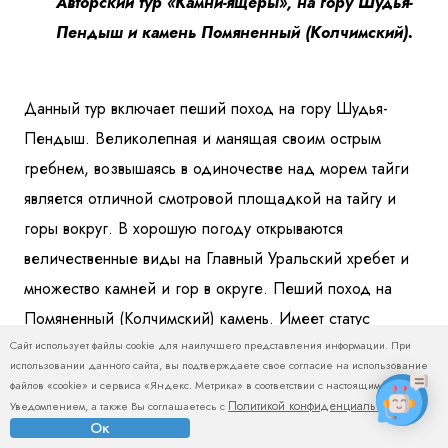
Авторский тур «Камни-ящеры», на гору Шудья-
Пендыш и камень Помяненный (Колчимский).
Данный тур включает пеший поход на гору Шудья-
Пендыш. Великолепная и манящая своим острым
гребнем, возвышаясь в одиночестве над морем тайги
является отличной смотровой площадкой на тайгу и
горы вокруг. В хорошую погоду открываются
величественные виды на Главный Уральский хребет и
множество камней и гор в округе. Пеший поход на
Помяненный (Колчимский) камень. Имеет статус
Сайт использует файлы cookie для наилучшего представления информации. При
памятника природы. Помяненный камень с
использовании данного сайта, вы подтверждаете свое согласие на использование
причудливыми каменными останцами на вершине
файлов «cookie» и сервиса «Яндекс. Метрика» в соответствии с настоящим
Политикой конфиденциальности
способен заворожить своей красотой любого туриста.
Уведомлением, а также Вы соглашаетесь с
.
Ок
Хребет виден еще издали, возвышаясь над морем