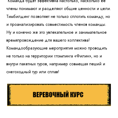
Команда будет эффективна настолько, насколько её
Куда бы Вы хотели отправиться?
члены понимают и разделяют общие ценности и цели.
Тимбилдинг позволяет не только сплотить команду, но
и проанализировать совместимость членов команды.
Ну и конечно же это увлекательное и занимательное
времяпровождение для вашего коллектива!
Командообразующие мероприятия можно проводить
не только на территории глэмпинга «Филин», но и
внутри пакетных туров, например совмещая пеший и
Я даю согласие на
обработку персональных данных
и
ознакомлен
с политикой компании в отношении
обработки персональных данных
снегоходный тур или сплав!
Отправить