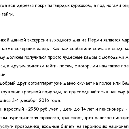
гда все деревья покрыты твердых куржаком, а под ногами отк
 тайги.
нкой данной
экскурсии выходного дня из Перми
является ма
ы также совершим заезд. Как нам сообщили сейчас в стаде м
ому должны получиться просто чудесные кадры с молодыми м
зд к другим жителям тайги- лосям, с которыми нам также поз
фии.
 добрый друг фотоаппарат уже давно скучает на полке или Вам
окружении красивой природы, то присоединяйтесь к нашему фо
тоится 3-4 декабря 2016 года.
: взрослый - 2950 руб./чел., дети до 14 лет и пенсионеры -
ны: туристическая страховка, транспорт, трех разовое питание
 услуги проводника, входные билеты на территорию национал