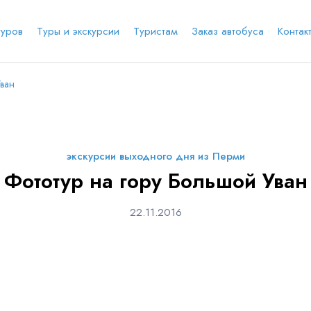
туров
Туры и экскурсии
Туристам
Заказ автобуса
Контак
Уван
е соц.сеть
анты заезда
Наличие мест в туре
Через ВК
Вход / Регистрация
экскурсии выходного дня из Перми
Я даю согласие на
обработку персональных
Фототур на гору Большой Уван
данных
и ознакомлен
с политикой компании в
е
Whatsapp
Телеграм
отношении обработки персональных данных
Телефон
22.11.2016