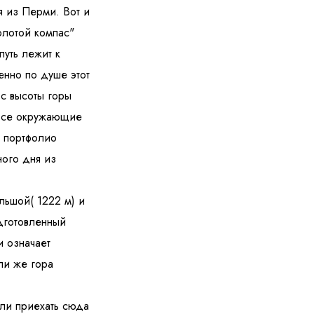
 из Перми. Вот и
олотой компас"
путь лежит к
енно по душе этот
 с высоты горы
 все окружающие
ношении обработки персональных данных
е портфолио
ного дня из
льшой( 1222 м) и
дготовленный
и означает
ли же гора
ли приехать сюда