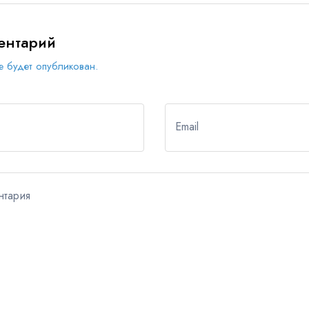
ентарий
 будет опубликован.
Email
нтария