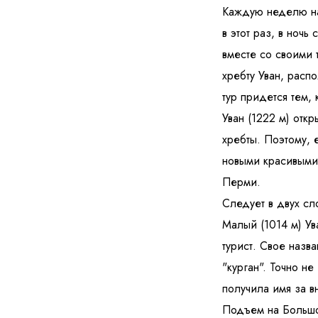
Каждую неделю на
в этот раз, в ноч
вместе со своими 
хребту Уван, расп
тур придется тем, 
Я даю согласие на
Уван (1222 м) отк
обработку
хребты. Поэтому, 
новыми красивыми 
Отправить
Перми.
Следует в двух сл
Малый (1014 м) Ув
турист. Свое назв
"курган". Точно н
получила имя за в
Подъем на Большо