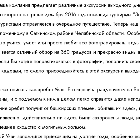
ша компания предлагает различные экскурсии выходного дня
ь со второго на третье декабря 2016 года команда турфирмы "З
туристами отправляется в очередное путешествие. Теперь наш 
оложенному в Саткинском районе Челябинской области. Особ
кто учится, умеет или просто любит все фотографировать, ведь
рывается отличный обзор на 360 градусов и прекрасно видны
 персональных данных
и ознакомлен
с политикой компании в от
если Вы хотите попрактиковаться в фотографии, пополнить сво
кадрами, то смело присоединяйтесь к этой экскурсии выход
овах описать сам хребет Уван. Его вершина разделяется на Бо
аны, и с подъемом к ним в целом легко справится даже непо
ание хребет получит от башкирских племен, обитавших здесь, 
е известно, действительно ли здесь были захоронены люди, и
нешнее сходство с могильным холмом.
й Уван запомнится приехавшим на долгие годы, особенно ес