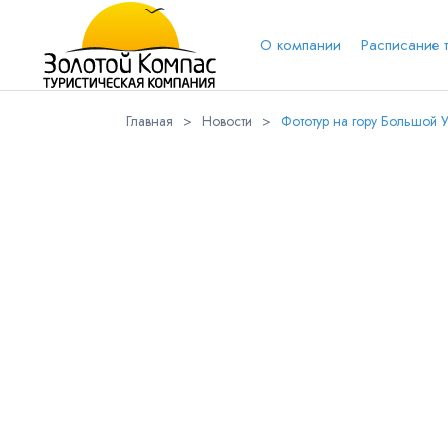
О компании
Расписание 
Главная
>
Новости
>
Фототур на гору Большой 
Обратная связь
Выберит
Вари
Вконтакт
Имя
Куда бы Вы хотели отправиться?