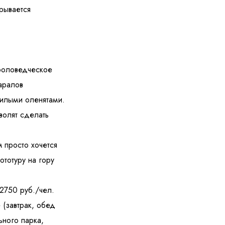
рывается
роловедческое
аралов
илыми оленятами.
волят сделать
 просто хочется
тотуру на гору
 2750 руб./чел.
 (завтрак, обед
ьного парка,