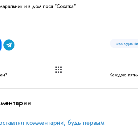
маральник и в дом лося "Сохатка"
экскурси
зан?
Каждую пятни
мментарии
оставлял комментарии, будь первым