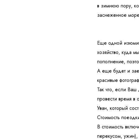
в зимнюю пору, ко
заснеженное море
Еще одной изюми
хозяйство, куда м
пополнение, поэт
А еще будет и зае
красивые фотогра
Так что, если Ваш
провести время в 
Уван, который сос
Стоимость поездки
В стоимость включе
перекусом, ужин),