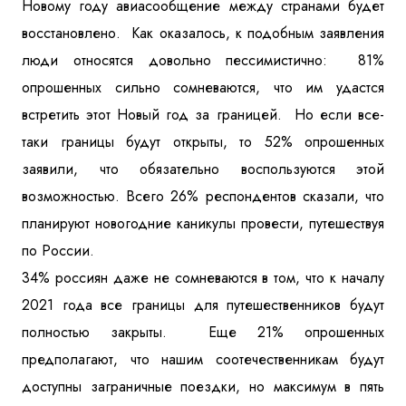
Новому году авиасообщение между странами будет
Куда бы Вы хотели отправиться?
восстановлено. Как оказалось, к подобным заявления
люди относятся довольно пессимистично: 81%
опрошенных сильно сомневаются, что им удастся
встретить этот Новый год за границей. Но если все-
таки границы будут открыты, то 52% опрошенных
заявили, что обязательно воспользуются этой
возможностью. Всего 26% респондентов сказали, что
Я даю согласие на
обработку персональных данных
и
планируют новогодние каникулы провести, путешествуя
ознакомлен
с политикой компании в отношении
обработки персональных данных
по России.
34% россиян даже не сомневаются в том, что к началу
2021 года все границы для путешественников будут
Отправить
полностью закрыты. Еще 21% опрошенных
предполагают, что нашим соотечественникам будут
доступны заграничные поездки, но максимум в пять