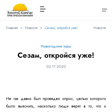
Главная
>
Новости
>
Сезам, откройся уже!
Новости
О компании
Варианты заезда
Обратная связь
Наличие мест в туре
Выберите соц.сеть
Через ВК
Вход / Регистрация
Новогодние туры
Расписание туров
Сезам, откройся уже!
Туры и экскурсии
Вконтакте
Whatsapp
Viber
Я даю согласие на
обработку персональных данных
и
02.11.2020
ознакомлен
с политикой компании в отношении
Имя
обработки персональных данных
Туристам
Телеграм
Заказ автобуса
Телефон
Контакты
Не так давно был проведен опрос, целью которого
было выяснить, насколько люди верят в то, что к