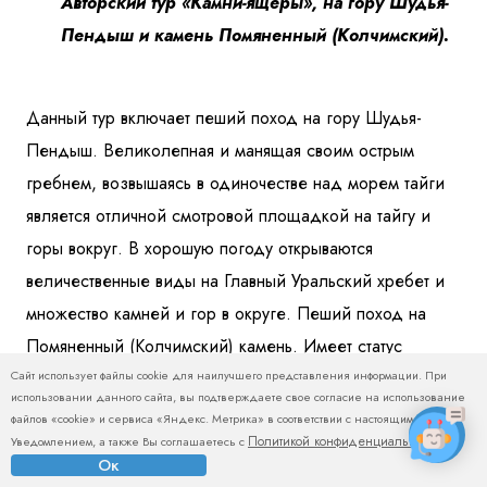
Авторский тур «Камни-ящеры», на гору Шудья-
Пендыш и камень Помяненный (Колчимский).
Данный тур включает пеший поход на гору Шудья-
Пендыш. Великолепная и манящая своим острым
гребнем, возвышаясь в одиночестве над морем тайги
является отличной смотровой площадкой на тайгу и
горы вокруг. В хорошую погоду открываются
величественные виды на Главный Уральский хребет и
множество камней и гор в округе. Пеший поход на
Помяненный (Колчимский) камень. Имеет статус
Сайт использует файлы cookie для наилучшего представления информации. При
памятника природы. Помяненный камень с
использовании данного сайта, вы подтверждаете свое согласие на использование
причудливыми каменными останцами на вершине
файлов «cookie» и сервиса «Яндекс. Метрика» в соответствии с настоящим
Политикой конфиденциальности
способен заворожить своей красотой любого туриста.
Уведомлением, а также Вы соглашаетесь с
.
Ок
Хребет виден еще издали, возвышаясь над морем