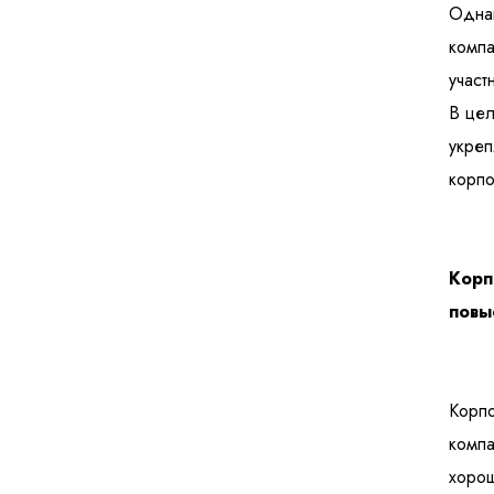
Однак
компа
участ
В цел
укреп
корпо
Корп
повы
Корпо
компа
хорош