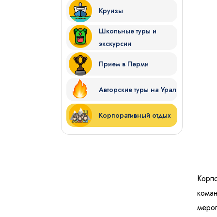
Круизы
Школьные туры и
экскурсии
Прием в Перми
Авторские туры на Урал
Корпоративный отдых
Корпо
коман
мероп