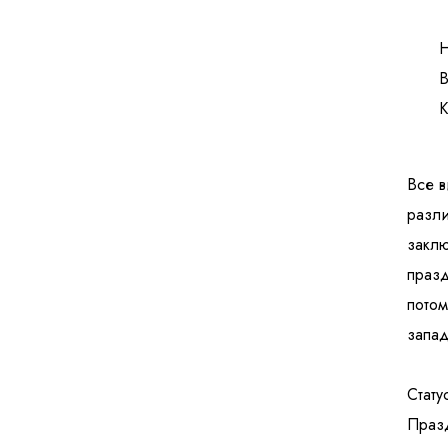
Н
В
К
Все в
разли
заклю
празд
потом
запад
Стату
Празд