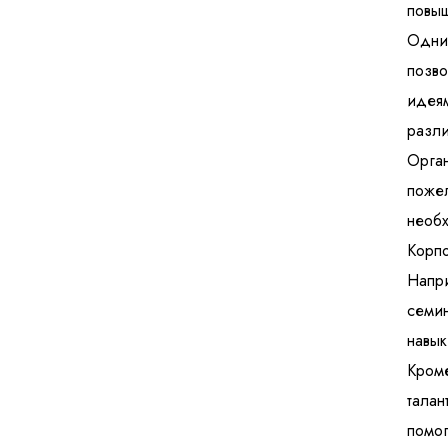
повыш
Одним
позво
идеям
разли
Орган
пожел
необх
Корпо
Напри
семин
навык
Кроме
талан
помог