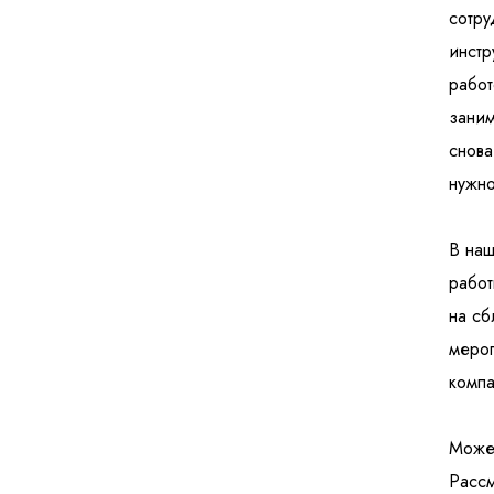
сотру
инстр
работ
заним
снова
нужно
В наш
работ
на сб
мероп
компа
Может
Рассм