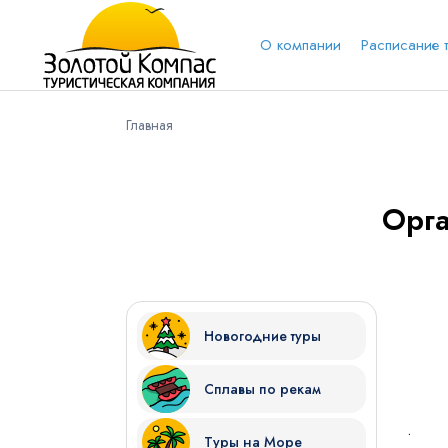
О компании
Расписание 
Главная
Обратная связь
Выберит
Вари
Орга
Вконтакт
Имя
Новогодние туры
Сплавы по рекам
Куда бы Вы хотели отправиться?
.
Туры на Море