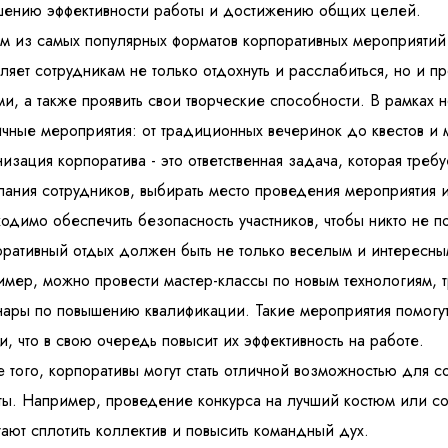
ению эффективности работы и достижению общих целей.
 из самых популярных форматов корпоративных мероприятий 
ляет сотрудникам не только отдохнуть и расслабиться, но и п
и, а также проявить свои творческие способности. В рамках 
чные мероприятия: от традиционных вечеринок до квестов и 
изация корпоратива - это ответственная задача, которая требу
ания сотрудников, выбирать место проведения мероприятия и
одимо обеспечить безопасность участников, чтобы никто не п
ративный отдых должен быть не только веселым и интересны
мер, можно провести мастер-классы по новым технологиям, т
ары по повышению квалификации. Такие мероприятия помогут
и, что в свою очередь повысит их эффективность на работе.
 того, корпоративы могут стать отличной возможностью для со
ты. Например, проведение конкурса на лучший костюм или с
ают сплотить коллектив и повысить командный дух.