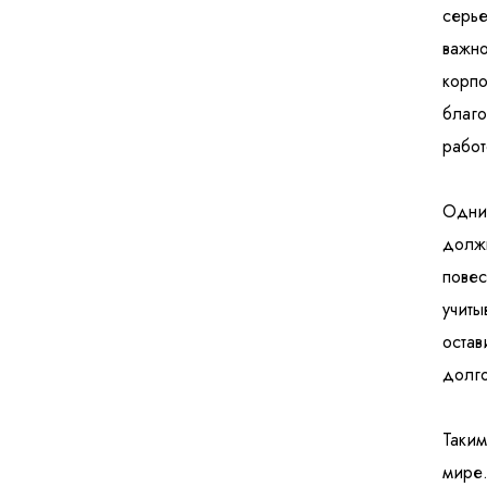
серье
важно
корпо
благо
работ
Одним
должн
повес
учиты
остав
долго
Таким
мире.