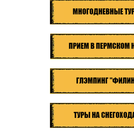
 персональных данных
и ознакомлен
с политикой компании в от