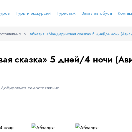
туров
Туры и экскурсии
Туристам
Заказ автобуса
Контак
стоятельно
>
Абхазия: «Мандариновая сказка» 5 дней/4 ночи (Авиа
е соц.сеть
анты заезда
Наличие мест в туре
Через ВК
Вход / Регистрация
вая сказка» 5 дней/4 ночи (А
Я даю согласие на
обработку персональных
данных
и ознакомлен
с политикой компании в
е
Whatsapp
Телеграм
отношении обработки персональных данных
Телефон
Добираемся самостоятельно