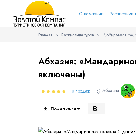
О компании
Расписание 
Главная
>
Расписание туров
>
Добираемся само
Обратная связь
Выберит
Вари
Абхазия: «Мандарино
включены)
Вконтакт
Имя
Абхазия
0 продаж
Поделиться
Куда бы Вы хотели отправиться?