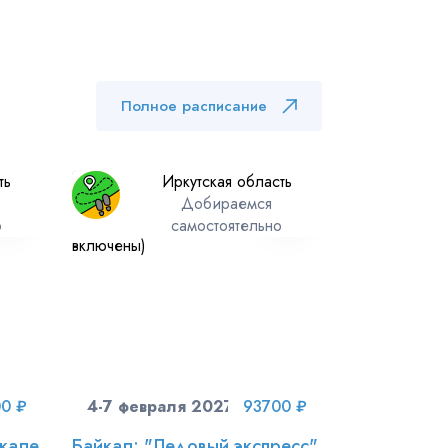
Полное расписание
ть
Иркутская область
Добираемся
о
самостоятельно
б)
0 ₽
4-7 февраля 2027 (чт-вс)
93700 ₽
йкале
Байкал: "Ледовый экспресс"