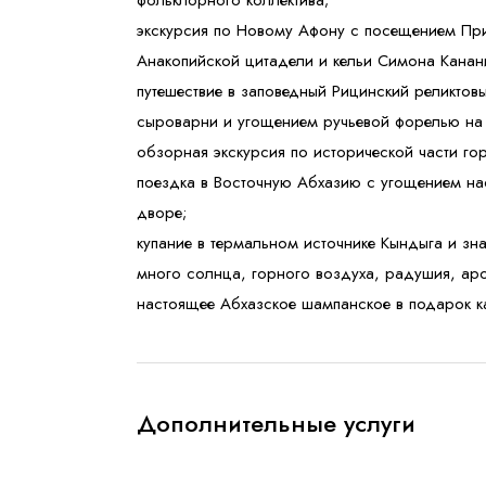
фольклорного коллектива;
экскурсия по Новому Афону с посещением При
Анакопийской цитадели и кельи Симона Канан
путешествие в заповедный Рицинский реликтов
сыроварни и угощением ручьевой форелью на 
обзорная экскурсия по исторической части г
поездка в Восточную Абхазию с угощением н
дворе;
купание в термальном источнике Кындыга и зн
много солнца, горного воздуха, радушия, ар
настоящее Абхазское шампанское в подарок к
Дополнительные услуги