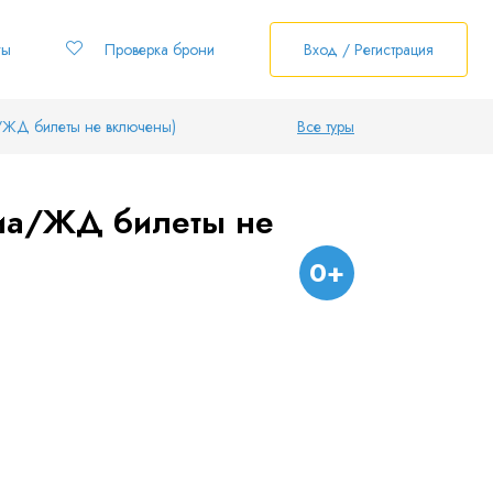
ты
Проверка брони
Вход / Регистрация
/ЖД билеты не включены)
Все туры
виа/ЖД билеты не
0+