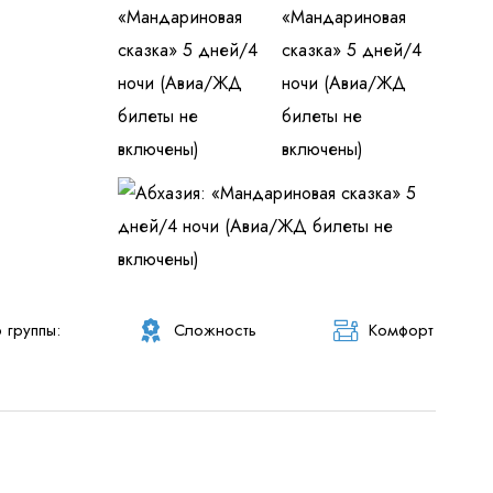
 персональных данных
и ознакомлен
с политикой компании в от
 группы:
Сложность
Комфорт