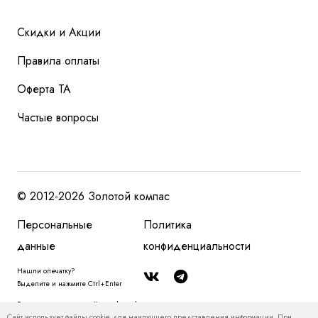
Скидки и Акции
Правила оплаты
Оферта ТА
Частые вопросы
© 2012-2026 Золотой компас
Персональные
Политика
данные
конфиденциальности
Нашли опечатку?
Выделите и нажмите Ctrl+Enter
Размещенная на сайте zolotoy-kompas.ru информация, в том числе, о
Сайт использует файлы cookie для наилучшего представления информации. При