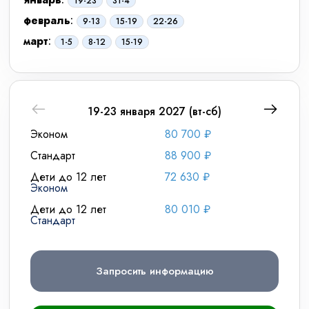
19-23
31-4
февраль
:
9-13
15-19
22-26
март
:
1-5
8-12
15-19
19-23 января 2027 (вт-сб)
Эконом
80 700 ₽
Экон
Стандарт
88 900 ₽
Станд
Дети до 12 лет
72 630 ₽
Дети 
Эконом
Экон
Дети до 12 лет
80 010 ₽
Дети 
Стандарт
Станд
Запросить информацию