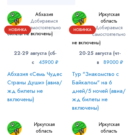
Абхазия
Иркутская
Добираемся
область
самостоятельно
Добираемся
НОВИНКА
НОВИНКА
самостоятельно
22-29 августа (сб-
20-25 августа (чт-
сб)
45900 ₽
вт)
89000 ₽
Абхазия «Семь Чудес
Тур "Знакомство с
Страны Души» (авиа/
Байкалом" на 6
жд билеты не
дней/5 ночей (авиа/
включены)
жд билеты не
включены)
Иркутская
Иркутская
область
область