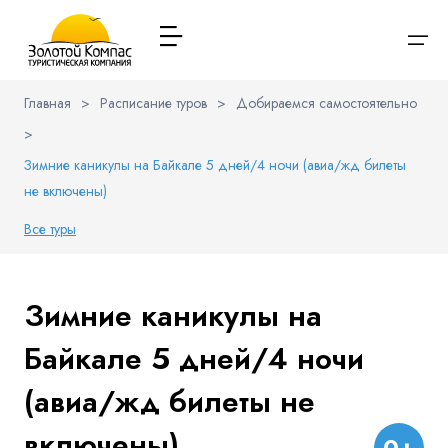
Главная
>
Расписание туров
>
Добираемся самостоятельно
>
О компании
Варианты заезда
Обратная связь
Наличие мест в туре
Выберите соц.сеть
Зимние каникулы на Байкале 5 дней/4 ночи (авиа/жд билеты
Через ВК
Расписание туров
не включены)
Вход / Регистрация
Все туры
Туры и экскурсии
Вконтакте
Whatsapp
Viber
Имя
Туристам
Зимние каникулы на
Телеграм
Я даю согласие на
обработку персональных данных
и
Заказ автобуса
ознакомлен
с политикой компании в отношении
Байкале 5 дней/4 ночи
обработки персональных данных
Телефон
(авиа/жд билеты не
Контакты
включены)
0+