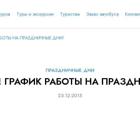
туров
Туры и экскурсии
Туристам
Заказ автобуса
Контак
АБОТЫ НА ПРАЗДНИЧНЫЕ ДНИ!
е соц.сеть
анты заезда
Наличие мест в туре
Через ВК
Вход / Регистрация
ПРАЗДНИЧНЫЕ ДНИ
Я даю согласие на
обработку персональных
! ГРАФИК РАБОТЫ НА ПРАЗД
данных
и ознакомлен
с политикой компании в
е
Whatsapp
Телеграм
отношении обработки персональных данных
Телефон
23.12.2015