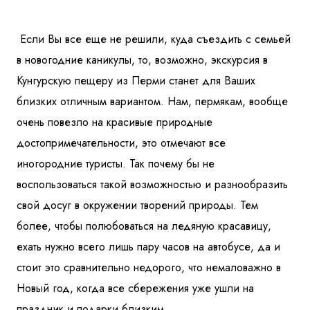
Куда бы Вы хотели отправиться?
Если Вы все еще не решили, куда съездить с семьей
в новогодние каникулы, то, возможно,
экскурсия в
Кунгурскую пещеру из Перми
станет для Ваших
близких отличным вариантом.
Нам, пермякам, вообще
очень повезло на красивые природные
достопримечательности, это отмечают все
иногородние туристы. Так почему бы не
Я даю согласие на
обработку персональных данных
и
ознакомлен
с политикой компании в отношении
воспользоваться такой возможностью и разнообразить
обработки персональных данных
свой досуг в окружении творений природы. Тем
более, чтобы полюбоваться на ледяную красавицу,
Отправить
ехать нужно всего лишь пару часов на автобусе, да и
стоит это сравнительно недорого, что немаловажно в
Новый год, когда все сбережения уже ушли на
праздник и подарки близким.