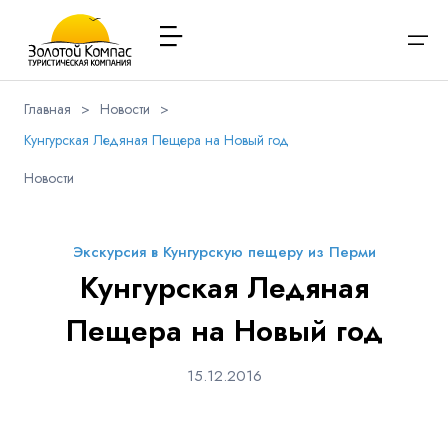
Главная
>
Новости
>
Кунгурская Ледяная Пещера на Новый год
О компании
Варианты заезда
Обратная связь
Наличие мест в туре
Выберите соц.сеть
Новости
Через ВК
Вход / Регистрация
Расписание туров
Туры и экскурсии
Вконтакте
Whatsapp
Viber
Экскурсия в Кунгурскую пещеру из Перми
Я даю согласие на
обработку персональных данных
и
ознакомлен
с политикой компании в отношении
Кунгурская Ледяная
Имя
обработки персональных данных
Туристам
Телеграм
Пещера на Новый год
Заказ автобуса
15.12.2016
Телефон
Контакты