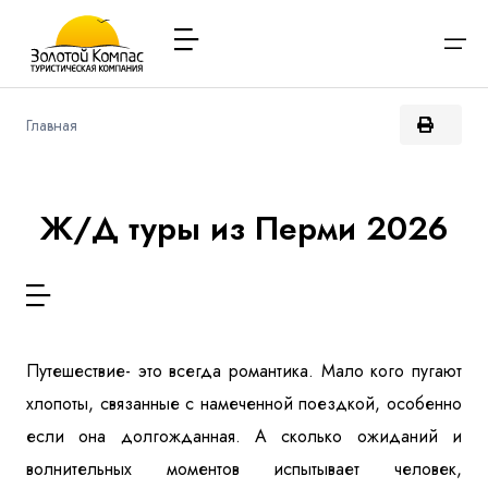
Главная
О компании
Варианты заезда
Обратная связь
Наличие мест в туре
Выберите соц.сеть
Через ВК
Вход / Регистрация
Расписание туров
Ж/Д туры из Перми 2026
Туры и экскурсии
Вконтакте
Whatsapp
Viber
Я даю согласие на
обработку персональных данных
и
ознакомлен
с политикой компании в отношении
Имя
обработки персональных данных
Туристам
Телеграм
Путешествие- это всегда романтика. Мало кого пугают
Заказ автобуса
хлопоты, связанные с намеченной поездкой, особенно
Телефон
Контакты
если она долгожданная. А сколько ожиданий и
волнительных моментов испытывает человек,