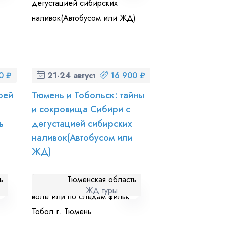
0 ₽
21-24 августа (пт-пн)
16 900 ₽
оей
Тюмень и Тобольск: тайны
и сокровища Сибири с
ь
дегустацией сибирских
наливок(Автобусом или
ЖД)
ь
Тюменская область
ЖД туры