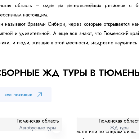
нская область – один из интереснейших регионов с б
ессивным настоящим.
н называют Вратами Сибири, через которые открывается на
ятной и удивительной. А еще все знают, что Тюменский кр
ники, и люди, жившие в этой местности, издревле научились
 персональных данных
и ознакомлен
с политикой компании в от
СБОРНЫЕ ЖД ТУРЫ В ТЮМЕНЬ
все похожие
Тюменская область
Тюменская област
Автобусные туры
ЖД туры