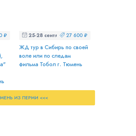
0 ₽
25-28 сентября (пт-пн)
27 600 ₽
ЖД тур в Сибирь по своей
,
воле или по следам
на"
фильма Тобол г. Тюмень
нь
ЮМЕНЬ ИЗ ПЕРМИ <<<