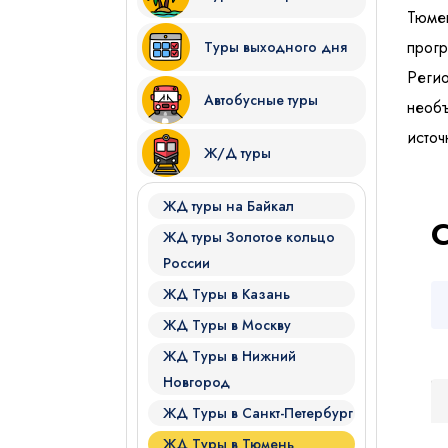
Тюме
прогр
Туры выходного дня
Регио
Автобусные туры
необъ
источ
Ж/Д туры
Я даю согласие на
обработку
ЖД туры на Байкал
Отправить
ЖД туры Золотое кольцо
России
ЖД Туры в Казань
ЖД Туры в Москву
ЖД Туры в Нижний
Новгород
ЖД Туры в Санкт-Петербург
ЖД Туры в Тюмень