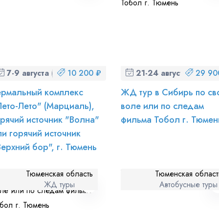
7-9 августа (пт-вс)
10 200 ₽
21-24 августа (пт-пн)
29 90
ермальный комплекс
ЖД тур в Сибирь по св
Лето-Лето" (Марциаль),
воле или по следам
орячий источник "Волна"
фильма Тобол г. Тюмен
ли горячий источник
Верхний бор", г. Тюмень
Тюменская область
Тюменская област
ЖД туры
Автобусные туры