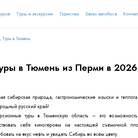
туров
Туры и экскурсии
Туристам
Заказ автобуса
Контак
 Туры в Тюмень
е соц.сеть
анты заезда
Наличие мест в туре
Через ВК
Вход / Регистрация
уры в Тюмень из Перми в 2026 
Я даю согласие на
обработку персональных
данных
и ознакомлен
с политикой компании в
е
Whatsapp
Телеграм
отношении обработки персональных данных
Телефон
ая сибирская природа, гастрономические изыски и теплота
родный русский край!
урсионные туры в Тюменскую область – это возможность
вствовать себя киногероем на настоящей съёмочной пло
бовать на вкус нефть и увидеть Сибирь во всём цвету.