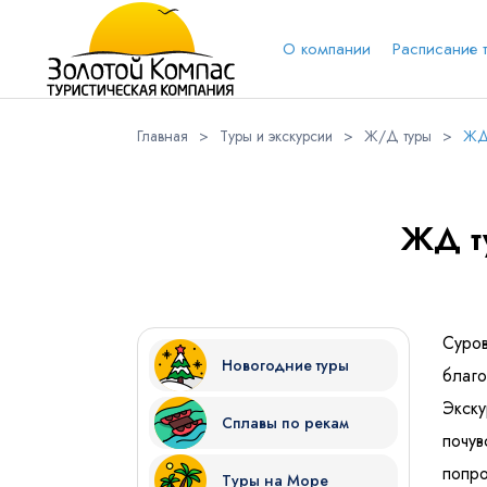
О компании
Расписание 
Главная
>
Туры и экскурсии
>
Ж/Д туры
>
ЖД
Обратная связь
Выберит
Вари
ЖД т
Вконтакт
Имя
Суров
Новогодние туры
благо
Экск
Сплавы по рекам
Куда бы Вы хотели отправиться?
почу
попро
Туры на Море