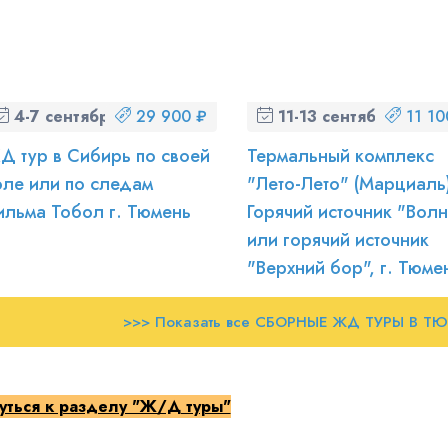
4-7 сентября (пт-пн)
29 900 ₽
11-13 сентября (пт-вс)
11 10
Д тур в Сибирь по своей
Термальный комплекс
оле или по следам
"Лето-Лето" (Марциаль)
ильма Тобол г. Тюмень
Горячий источник "Вол
или горячий источник
"Верхний бор", г. Тюме
>>> Показать все СБОРНЫЕ ЖД ТУРЫ В Т
уться к разделу "Ж/Д туры"