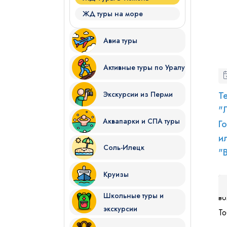
ЖД туры на море
Авиа туры
Активные туры по Уралу
Экскурсии из Перми
Т
"
Аквапарки и СПА туры
Г
и
Соль-Илецк
"
Круизы
Школьные туры и
экскурсии