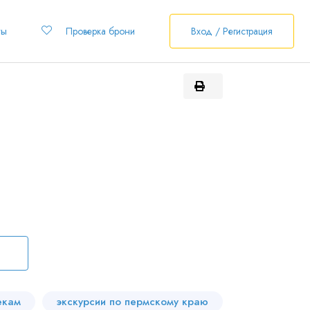
ты
Проверка брони
Вход / Регистрация
екам
экскурсии по пермскому краю