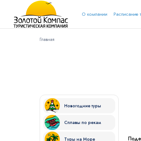
О компании
Расписание 
Главная
Обратная связь
Выберит
Вари
Вконтакт
Имя
Новогодние туры
Сплавы по рекам
Куда бы Вы хотели отправиться?
Поде
Туры на Море