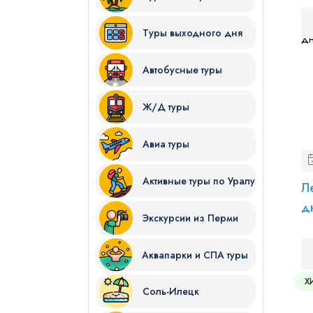
Туры выходного дня
Автобусные туры
Ж/Д туры
Я даю согласие на
обработку
Авиа туры
Отправить
Активные туры по Уралу
Л
д
Экскурсии из Перми
Аквапарки и СПА туры
Х
Соль-Илецк