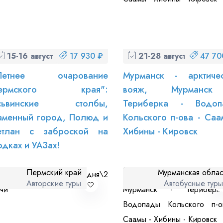
15-16 августа (сб-вс)
17 930 ₽
21-28 августа (пт-пт)
47 70
Летнее очарование
Мурманск - арктиче
ермского края":
вояж, Мурманс
сьвинские столбы,
Териберка - Водоп
аменный город, Полюд и
Кольского п-ова - Саа
етлан с заброской на
Хибины - Кировск
одках и УАЗах!
Пермский край
Мурманская облас
Авторские туры
Автобусные тур