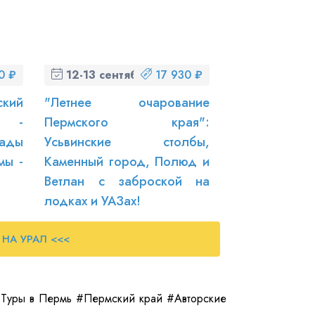
0 ₽
12-13 сентября (сб-вс)
17 930 ₽
ский
"Летнее очарование
к -
Пермского края":
ады
Усьвинские столбы,
мы -
Каменный город, Полюд и
Ветлан с заброской на
лодках и УАЗах!
 НА УРАЛ <<<
#Туры в Пермь #Пермский край #Авторские