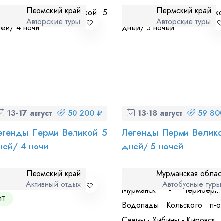
Пермский край
Пермский край
Авторские туры
Авторские туры
 персональных данных
и ознакомлен
с политикой компании в от
13-17 августа (чт-пн)
50 200 ₽
13-18 августа (чт-вт)
59 80
егенды Перми Великой 5
Легенды Перми Велик
ней/ 4 ночи
дней/ 5 ночей
Пермский край
Мурманская облас
Активный отдых
Автобусные тур
ИТ