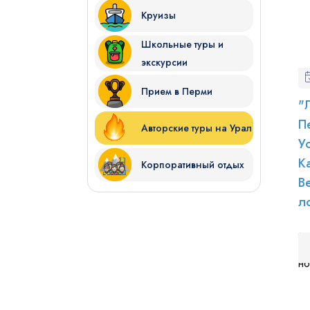
Круизы
Школьные туры и
экскурсии
Прием в Перми
"
П
Авторские туры на Урал
У
К
Корпоративный отдых
В
л