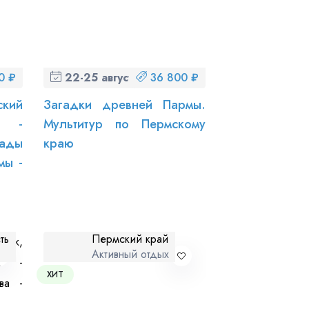
0 ₽
22-25 августа (сб-вт)
36 800 ₽
ский
Загадки древней Пармы.
к -
Мультитур по Пермскому
ады
краю
мы -
ть
Пермский край
ы
Активный отдых
ХИТ