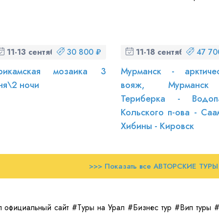
11-13 сентября (пт-вс)
30 800 ₽
11-18 сентября (пт-пт)
47 70
рикамская мозаика 3
Мурманск - арктиче
ня\2 ночи
вояж, Мурманс
Териберка - Водоп
Кольского п-ова - Саа
Хибины - Кировск
>>> Показать все АВТОРСКИЕ ТУРЫ
 официальный сайт #Туры на Урал #Бизнес тур #Вип туры 