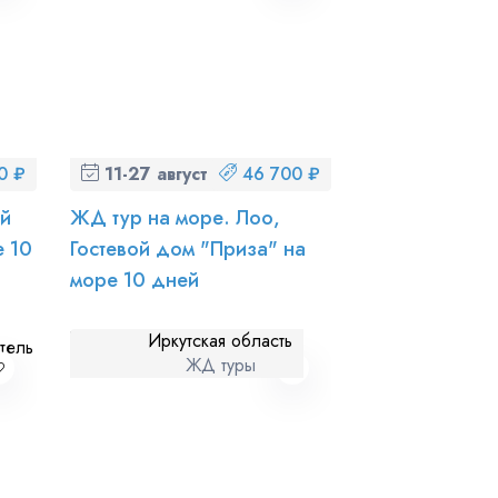
0 ₽
11-27 августа (вт-чт)
46 700 ₽
ой
ЖД тур на море. Лоо,
е 10
Гостевой дом "Приза" на
море 10 дней
Иркутская область
ЖД туры