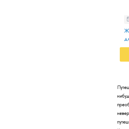
Ж
д
Путеш
нибу
прео
неве
путеш