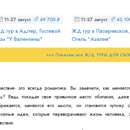
11-27 августа (вт-чт)
49 700 ₽
11-27 августа (вт-чт)
42 10
Д тур в Адлер, Гостевой
ЖД тур в Лазаревское,
ом "У Валентины"
Отель "Азалия"
>>> Показать все Ж/Д ТУРЫ ДЛЯ СБО
ествие- это всегда романтика. Вы замечали, как меняется
дь? Ведь покидая свое привычное место обитания, даже 
бражается, меняются его мысли, он становится чуточку
роятные идеи, которые переворачивают жизнь человека,
ествия.