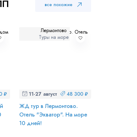
ПП
все похожие
Лермонтово
Туры на море
0 ₽
11-27 августа (вт-чт)
48 300 ₽
ой
ЖД тур в Лермонтово.
0
Отель "Экватор". На море
10 дней!