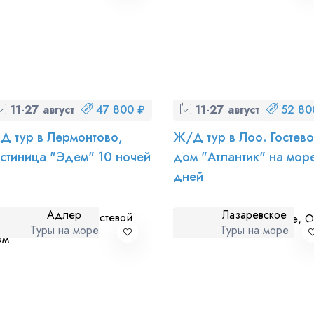
11-27 августа (вт-чт)
47 800 ₽
11-27 августа (вт-чт)
52 80
Д тур в Лермонтово,
Ж/Д тур в Лоо. Гостев
остиница "Эдем" 10 ночей
дом "Атлантик" на мор
дней
Адлер
Лазаревское
Туры на море
Туры на море