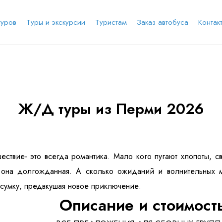
туров
Туры и экскурсии
Туристам
Заказ автобуса
Контак
е соц.сеть
анты заезда
Наличие мест в туре
Через ВК
Вход / Регистрация
Ж/Д туры из Перми 2026
Я даю согласие на
обработку персональных
данных
и ознакомлен
с политикой компании в
е
Whatsapp
Телеграм
отношении обработки персональных данных
Телефон
ествие- это всегда романтика. Мало кого пугают хлопоты, 
 она долгожданная. А сколько ожиданий и волнительных 
сумку, предвкушая новое приключение.
Описание и стоимост