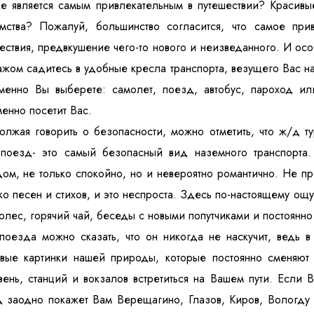
е является самым привлекательным в путешествии? Красив
омства? Пожалуй, большинство согласится, что самое при
ествия, предвкушение чего-то нового и неизведанного. И ос
ажом садитесь в удобные кресла транспорта, везущего Вас н
менно Вы выберете: самолет, поезд, автобус, пароход ил
енно посетит Вас.
лжая говорить о безопасности, можно отметить, что ж/д т
 поезд- это самый безопасный вид наземного транспорта.
ом, не только спокойно, но и невероятно романтично. Не пр
ко песен и стихов, и это неспроста. Здесь по-настоящему о
колес, горячий чай, беседы с новыми попутчиками и постоян
поезда можно сказать, что он никогда не наскучит, ведь 
ивые картинки нашей природы, которые постоянно сменяют
ень, станций и вокзалов встретиться на Вашем пути. Если В
 заодно покажет Вам Верещагино, Глазов, Киров, Вологду