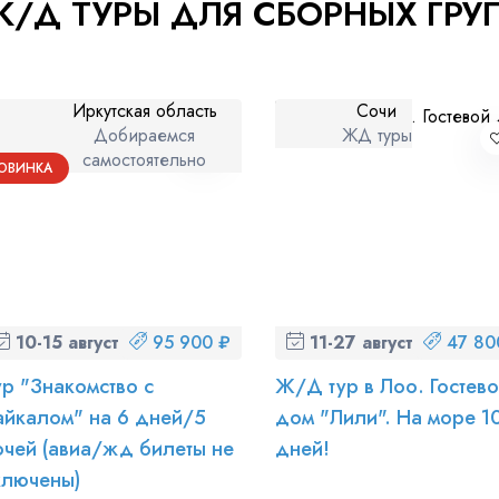
Ж/Д ТУРЫ ДЛЯ СБОРНЫХ ГРУ
Иркутская область
Сочи
Добираемся
ЖД туры
самостоятельно
ОВИНКА
10-15 августа (пн-сб)
95 900 ₽
11-27 августа (вт-чт)
47 80
ур "Знакомство с
Ж/Д тур в Лоо. Гостев
айкалом" на 6 дней/5
дом "Лили". На море 1
очей (авиа/жд билеты не
дней!
ключены)