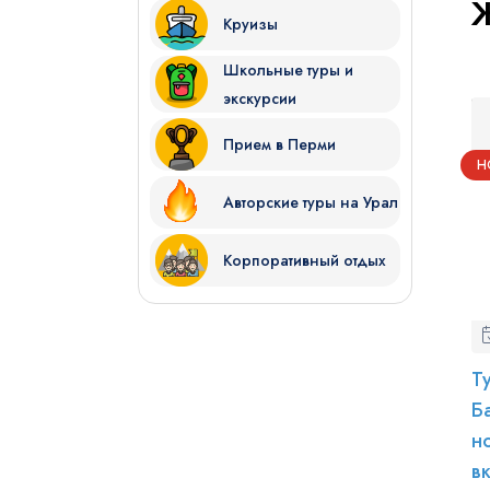
Круизы
Школьные туры и
экскурсии
Прием в Перми
Н
Авторские туры на Урал
Корпоративный отдых
Т
Б
н
в