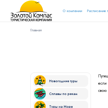
О компании
Расписание 
Главная
Обратная связь
Выберит
Вари
Вконтакт
Имя
Путеш
Новогодние туры
если
свою 
Сплавы по рекам
Куда бы Вы хотели отправиться?
Туры на Море