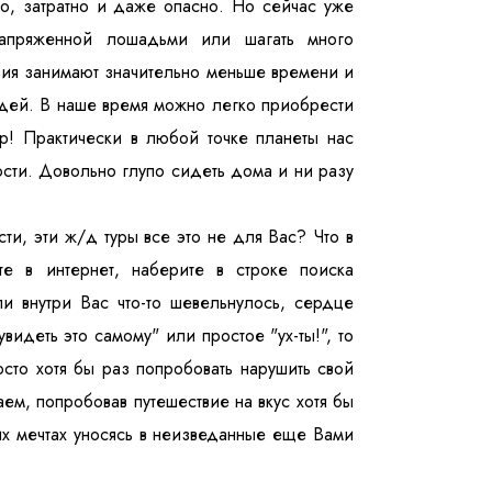
ьно, затратно и даже опасно. Но сейчас уже
запряженной лошадьми или шагать много
вия занимают значительно меньше времени и
юдей. В наше время можно легко приобрести
р! Практически в любой точке планеты нас
сти. Довольно глупо сидеть дома и ни разу
ти, эти ж/д туры все это не для Вас? Что в
те в интернет, наберите в строке поиска
ли внутри Вас что-то шевельнулось, сердце
увидеть это самому" или простое "ух-ты!", то
сто хотя бы раз попробовать нарушить свой
м, попробовав путешествие на вкус хотя бы
их мечтах уносясь в неизведанные еще Вами