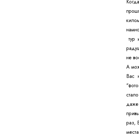
Когда
прош
килом
намно
тур и
радуш
не во
А мож
Вас 
"фото
стало
даже 
привы
раз, 
места