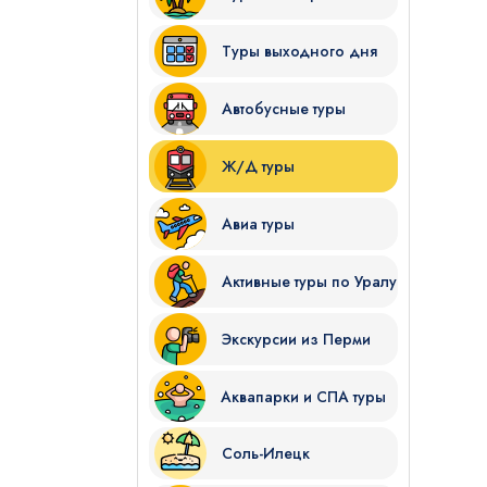
Туры выходного дня
Автобусные туры
Ж/Д туры
Я даю согласие на
обработку
Авиа туры
Отправить
Активные туры по Уралу
Экскурсии из Перми
Аквапарки и СПА туры
Соль-Илецк