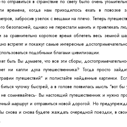
-то отправиться в странствие по свету было очень утомител
ли времена, когда нам приходилось ехать в повозке 
етров, забросив узелок с вещами на плечо. Теперь путешест
го безопасней, однако не перестали манить и привлекать л
 за сравнительно короткое время облететь весь земной ша
но встретят и покажут самые интересные достопримечательно
спользоваться подобными благами цивилизации.
ет быть Вы думаете, что все эти сборы, достопримечательнос
нет ни капли духа путешественника? Тогда просто зайди
графии путешествий" и полистайте найденные картинки. Ес
 биться чуточку быстрей, а в голове появилась мысль "вот бы 
не сомневайтесь- Вы настоящий путешественник и нужно про
чный маршрут и отправиться новой дорогой. Но предупреждае
Вы снова и снова будете жаждать очередной поездки, в сво
.