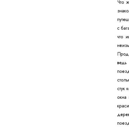
Что ж
знак
путеш
с баг
что и
неизм
Продо
ведь
поезд
столь
стук 
окна 
крас
дерев
поезд