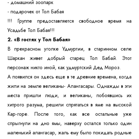
- домашний зоопарк
- подарочек от Тол Бабая
!!! Группе предоставляется свободное время на
Усадьбе Тол Бабая!!!
2. «В гостях у Тол Бабая»
В прекрасном уголке Удмуртии, в старинном селе
Шаркан живет добрый старец Тол Бабай. Этот
персонаж никто иной, как удмуртский Дед Мороз.
А появился он здесь еще в те древние времена, когда
жили на земле великаны- Алангасары. Однажды в эти
места пришли люди, и великаны, побоявшись их
хитрого разума, решили спрятаться в яме на высокой
Кар-горе. После того, как все остальные уже
спрыгнули на дно ямы, наверху остался только один
маленький алангасар, жаль ему было покидать родные