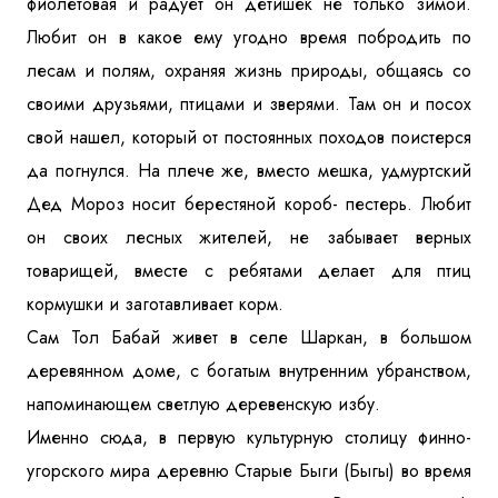
фиолетовая и радует он детишек не только зимой.
Любит он в какое ему угодно время побродить по
лесам и полям, охраняя жизнь природы, общаясь со
своими друзьями, птицами и зверями. Там он и посох
свой нашел, который от постоянных походов поистерся
да погнулся. На плече же, вместо мешка, удмуртский
Дед Мороз носит берестяной короб- пестерь. Любит
он своих лесных жителей, не забывает верных
товарищей, вместе с ребятами делает для птиц
кормушки и заготавливает корм.
Сам Тол Бабай живет в селе Шаркан, в большом
деревянном доме, с богатым внутренним убранством,
напоминающем светлую деревенскую избу.
Именно сюда, в первую культурную столицу финно-
угорского мира деревню Старые Быги (Быгы) во время