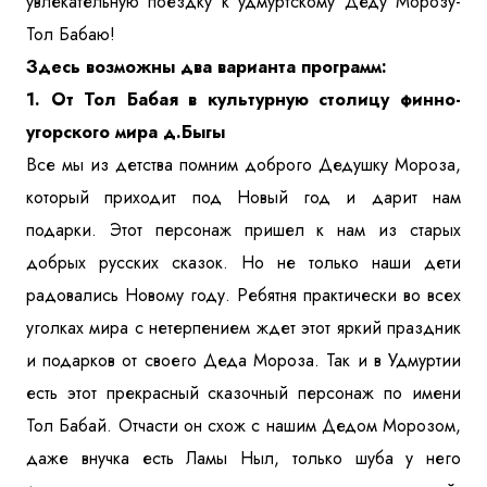
увлекательную поездку к удмуртскому Деду Морозу-
Тол Бабаю!
Куда бы Вы хотели отправиться?
Здесь возможны два варианта программ:
1. От Тол Бабая в культурную столицу финно-
угорского мира д.Быгы
Все мы из детства помним доброго Дедушку Мороза,
который приходит под Новый год и дарит нам
подарки. Этот персонаж пришел к нам из старых
добрых русских сказок. Но не только наши дети
Я даю согласие на
обработку персональных данных
и
ознакомлен
с политикой компании в отношении
радовались Новому году. Ребятня практически во всех
обработки персональных данных
уголках мира с нетерпением ждет этот яркий праздник
и подарков от своего Деда Мороза. Так и в Удмуртии
Отправить
есть этот прекрасный сказочный персонаж по имени
Тол Бабай. Отчасти он схож с нашим Дедом Морозом,
даже внучка есть Ламы Ныл, только шуба у него