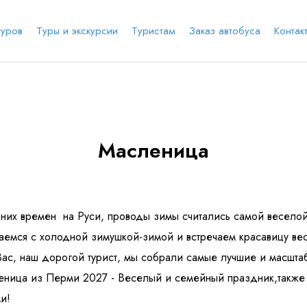
туров
Туры и экскурсии
Туристам
Заказ автобуса
Контак
е соц.сеть
анты заезда
Наличие мест в туре
Через ВК
Вход / Регистрация
Масленица
Я даю согласие на
обработку персональных
данных
и ознакомлен
с политикой компании в
е
Whatsapp
Телеграм
отношении обработки персональных данных
Телефон
них времен на Руси, проводы зимы считались самой веселой
емся с холодной зимушкой-зимой и встречаем красавицу вес
ас, наш дорогой турист, мы собрали самые лучшие и масшта
ница из Перми 2027 - Веселый и семейный праздник,также о
и!