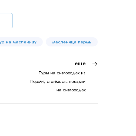
тур на масленицу
масленица пермь
ношении обработки персональных данных
еще
Туры на снегоходах из
Перми, стоимость поездки
на снегоходах