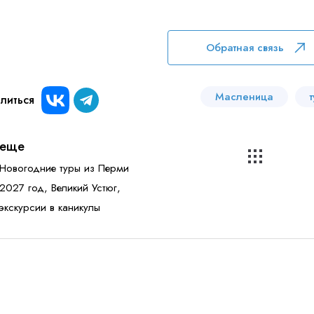
Обратная связь
Масленица
литься
 персональных данных
и ознакомлен
с политикой компании в от
еще
Новогодние туры из Перми
2027 год, Великий Устюг,
экскурсии в каникулы