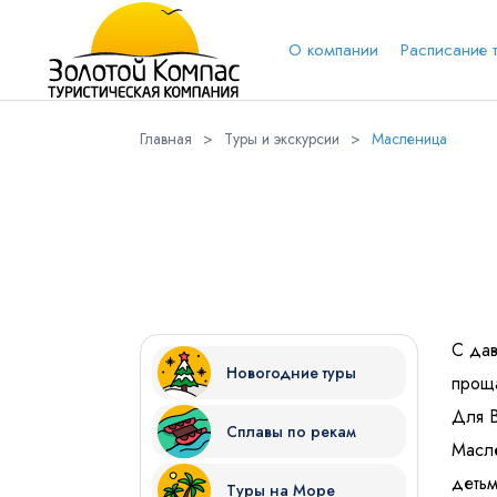
О компании
Расписание 
Главная
>
Туры и экскурсии
>
Масленица
Обратная связь
Выберит
Вари
Вконтакт
Имя
С дав
Новогодние туры
проща
Для В
Сплавы по рекам
Куда бы Вы хотели отправиться?
Масле
детьм
Туры на Море