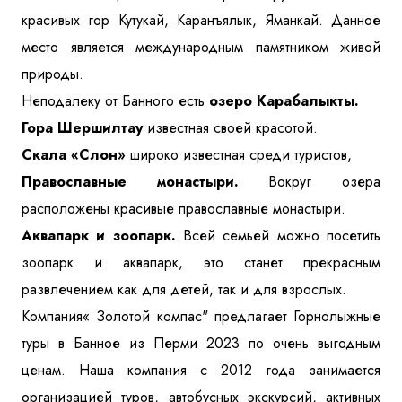
красивых гор Кутукай, Каранъялык, Яманкай. Данное
место является международным памятником живой
природы.
Неподалеку от Банного есть
озеро Карабалыкты.
Гора Шершилтау
известная своей красотой.
Скала «Слон»
широко известная среди туристов,
Православные монастыри.
Вокруг озера
расположены красивые православные монастыри.
Аквапарк и зоопарк.
Всей семьей можно посетить
зоопарк и аквапарк, это станет прекрасным
развлечением как для детей, так и для взрослых.
Компания« Золотой компас" предлагает Горнолыжные
туры в Банное из Перми 2023 по очень выгодным
ценам. Наша компания с 2012 года занимается
организацией туров, автобусных экскурсий, активных