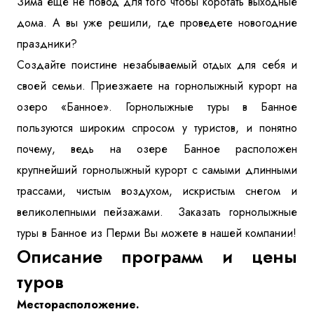
Зима еще не повод для того чтобы коротать выходные
Куда бы Вы хотели отправиться?
дома. А вы уже решили, где проведете новогодние
праздники?
Создайте поистине незабываемый отдых для себя и
своей семьи. Приезжаете на горнолыжный курорт на
озеро «Банное». Горнолыжные туры в Банное
пользуются широким спросом у туристов, и понятно
почему, ведь на озере Банное расположен
крупнейший горнолыжный курорт с самыми длинными
Я даю согласие на
обработку персональных данных
и
ознакомлен
с политикой компании в отношении
обработки персональных данных
трассами, чистым воздухом, искристым снегом и
великолепными пейзажами. Заказать горнолыжные
туры в Банное из Перми Вы можете в нашей компании!
Отправить
Описание программ и цены
туров
Месторасположение.