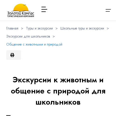
Главная
>
Туры и экскурсии
>
Школьные туры и экскурсии
>
Экскурсии для школьников
>
О компании
Варианты заезда
Обратная связь
Наличие мест в туре
Выберите соц.сеть
Общение с животными и природой
Через ВК
Вход / Регистрация
Расписание туров
Туры и экскурсии
Вконтакте
Whatsapp
Viber
Я даю согласие на
обработку персональных данных
и
ознакомлен
с политикой компании в отношении
Имя
обработки персональных данных
Туристам
Экскурсии к животным и
Телеграм
общение с природой для
Заказ автобуса
Телефон
школьников
Контакты