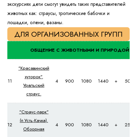
экскурсиях дети смогут увидеть таких представителей
животных как: страусы, тропические бабочки и
лошадки, олени, фазаны.
ДЛЯ ОРГАНИЗОВАННЫХ ГРУПП
ОБЩЕНИЕ С ЖИВОТНЫМИ И ПРИРОДОЙ
"Красавинский
хуторок".
11
4
900
1080
1440
+
500
Уральский
страус.
"Страус-парк"
(п.Усть-Качка).
12
4
900
1080
1440
+
250
Обзорная