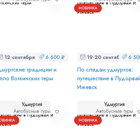
НОВИНКА
12 сентября (сб)
6 600 ₽
19-20 сентября (сб-в
6 50
дмуртские традиции и
По следам удмуртов:
епло Воткинских терм
путешествие в Лудорва
Ижевск
Удмуртия
Удмуртия
Автобусные туры
Автобусные туры
ОВИНКА
НОВИНКА