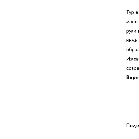
Тур в
мален
руки 
ними
образ
Ижев
совре
Верн
Поде