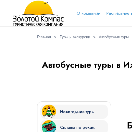
О компании
Расписание 
Главная
>
Туры и экскурсии
>
Автобусные туры
Обратная связь
Выберит
Вари
Автобусные туры в И
Вконтакт
Имя
Новогодние туры
Куда бы Вы хотели отправиться?
Сплавы по рекам