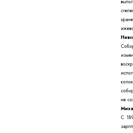
выпол
степ
хране
ижевс
Невс
Собор
изме
воскр
испо
коло
собор
не со
Миха
С 189
зарпл