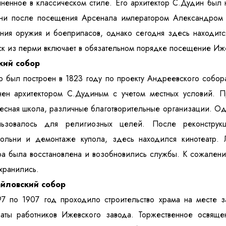
ненное в классическом стиле. Его архитектор С.Дудин бы
ени после посещения Арсенала императором Александром 
ния оружия и боеприпасов, однако сегодня здесь находитс
к из перми включает в обязательном порядке посещение Иж
кий собор
 был построен в 1823 году по проекту Андреевского собор
нен архитектором С.Дудиным с учетом местных условий. 
есная школа, различные благотворительные организации. Од
льзовалось для религиозных целей. После реконструк
кольни и демонтаже купола, здесь находился кинотеатр. 
а была восстановлена и возобновились службы. К сожалени
хранились.
йловский собор
7 по 1907 год проходило строительство храма на месте з
аты работников Ижевского завода. Торжественное освящен