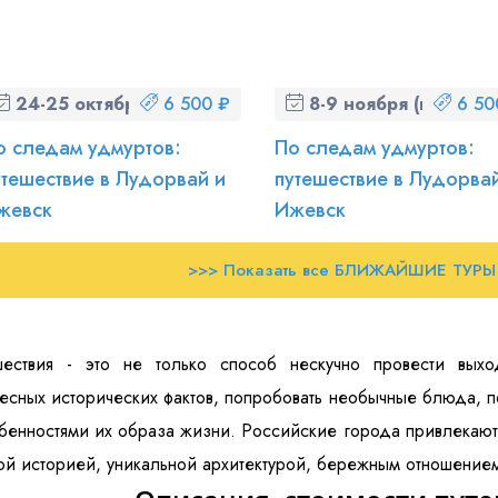
24-25 октября (сб-вс)
6 500 ₽
8-9 ноября (вс-пн)
6 50
о следам удмуртов:
По следам удмуртов:
утешествие в Лудорвай и
путешествие в Лудорва
жевск
Ижевск
>>> Показать все БЛИЖАЙШИЕ ТУРЫ
шествия - это не только способ нескучно провести выхо
есных исторических фактов, попробовать необычные блюда, 
бенностями их образа жизни. Российские города привлекают 
ой историей, уникальной архитектурой, бережным отношение