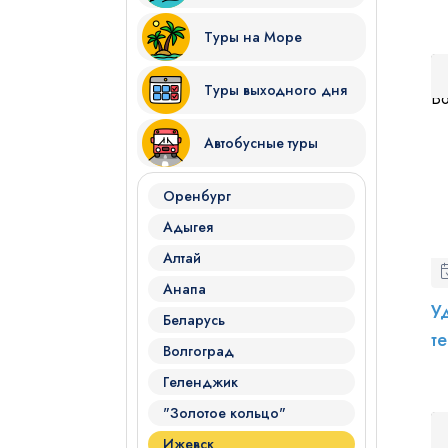
Туры на Море
Туры выходного дня
Автобусные туры
Я даю согласие на
обработку
Оренбург
Адыгея
Отправить
Алтай
Анапа
У
Беларусь
т
Волгоград
Геленджик
"Золотое кольцо"
Ижевск