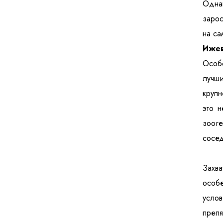
Однак
зарос
на са
Ижев
Особ
лучши
крупн
это н
зооге
сосед
Захва
особе
услов
препя