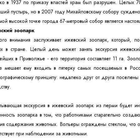
о в 1937 по приказу властей храм был разрушен. Целых 70
ший пустырь, но в 2007 году Михайловскому собору сужден
мой высокой точке города 67-метровый собор является наст
ский зоопарк
ого внимания заслуживает ижевский зоопарк, который, по
х в стране. Целый день может занять экскурсия ижевский
ейших в Приволжье - его территория составляет 11 га. Зоол
е мешает ему входить в пятерку самых посещаемых в Росс
ографическому принципу: недалеко друг от друга поселены
ству.
тывающая экскурсия в ижевский зоопарк из перми будет инт
нность зоопарка в том, что работниками старательно созд
ия содержания животных. Вольеры ограждены стеклом, что о
тствует при наблюдении за животными.