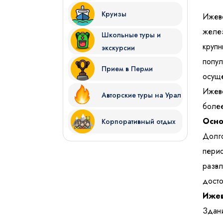
Круизы
Ижев
желе
Школьные туры и
крупн
экскурсии
попу
Прием в Перми
осуще
Ижевс
Авторские туры на Урал
более
Осно
Корпоративный отдых
Долго
пери
разв
досто
Ижев
Здан