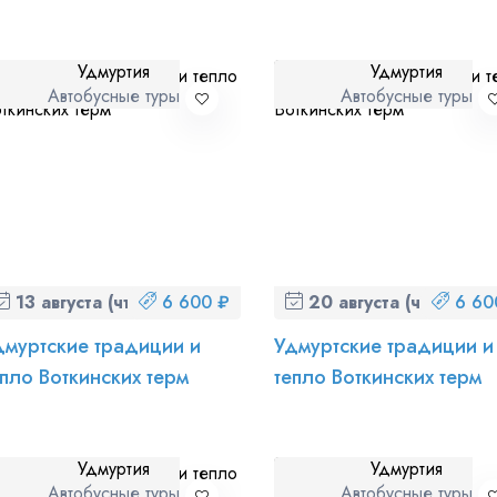
Удмуртия
Удмуртия
Автобусные туры
Автобусные туры
 персональных данных
и ознакомлен
с политикой компании в от
13 августа (чт)
6 600 ₽
20 августа (чт)
6 60
дмуртские традиции и
Удмуртские традиции и
епло Воткинских терм
тепло Воткинских терм
Удмуртия
Удмуртия
Автобусные туры
Автобусные туры