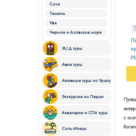
Сочи
Тюмень
Уфа
Черное и Азовское море
П
п
Ж/Д туры
И
Авиа туры
Активные туры по Уралу
Экскурсии из Перми
Путе
интер
Аквапарки и СПА туры
с осо
богат
Соль-Илецк