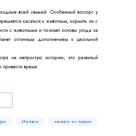
ыходные всей семьей. Особенный восторг у
зрешается касаться к животным, кормить их с
ести с животными и познает основы ухода за
танет отличным дополнением к школьной
отря на непростую историю, это развитый
о провести время.
уры
Ижевск
ижевск из перми