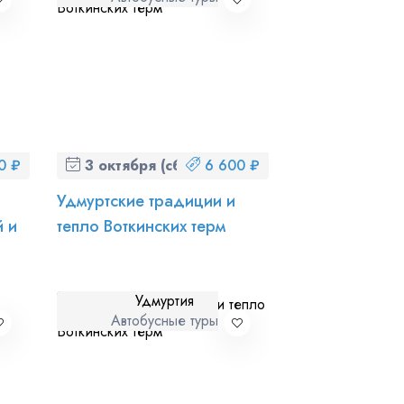
с)
0 ₽
3 октября (сб)
6 600 ₽
Удмуртские традиции и
й и
тепло Воткинских терм
Удмуртия
Автобусные туры