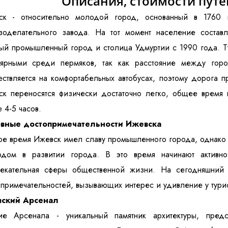
Описания, стоимости путе
ск - относительно молодой город, основанный в 1760 г
зоделательного завода. На тот момент население состав
ый промышленный город и столица Удмуртии с 1990 года. Т
лярными среди пермяков, так как расстояние между гор
ствляется на комфортабельных автобусах, поэтому дорога п
к переносятся физически достаточно легко, общее время в
 4-5 часов.
вные достопримечательности Ижевска
е время Ижевск имел славу промышленного города, однако 
одом в развитии города. В это время начинают активно р
лекательная сферы общественной жизни. На сегодняшний
примечательностей, вызывающих интерес и удивление у турис
ский Арсенал
ие Арсенала - уникальный памятник архитектуры, пред