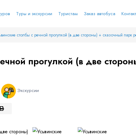
туров
Туры и экскурсии
Туристам
Заказ автобуса
Контак
ьвинские столбы с речной прогулкой (в две стороны) + сказочный парк р
е соц.сеть
анты заезда
Наличие мест в туре
Через ВК
Вход / Регистрация
ечной прогулкой (в две сторон
Я даю согласие на
обработку персональных
данных
и ознакомлен
с политикой компании в
е
Whatsapp
Телеграм
отношении обработки персональных данных
Телефон
й
Экскурсии