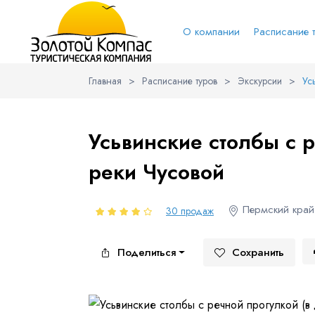
О компании
Расписание 
Главная
>
Расписание туров
>
Экскурсии
>
Ус
Обратная связь
Выберит
Вари
Усьвинские столбы с р
реки Чусовой
Вконтакт
Имя
Пермский кра
30 продаж
Поделиться
Сохранить
Куда бы Вы хотели отправиться?