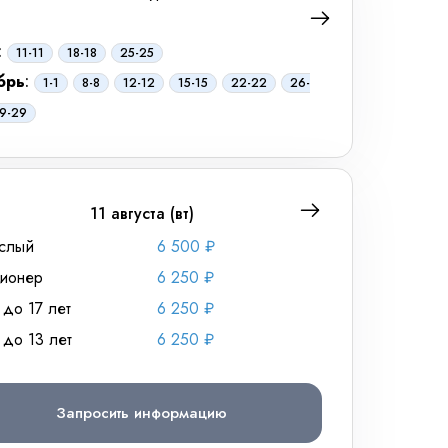
:
октябрь
:
11-11
18-18
25-25
3-3
брь
:
1-1
8-8
12-12
15-15
22-22
26-
9-29
11 августа (вт)
слый
6 500 ₽
Взрослый
ионер
6 250 ₽
Пенсионер
 до 17 лет
6 250 ₽
Дети до 17 лет
 до 13 лет
6 250 ₽
Дети до 13 лет
Запросить информацию