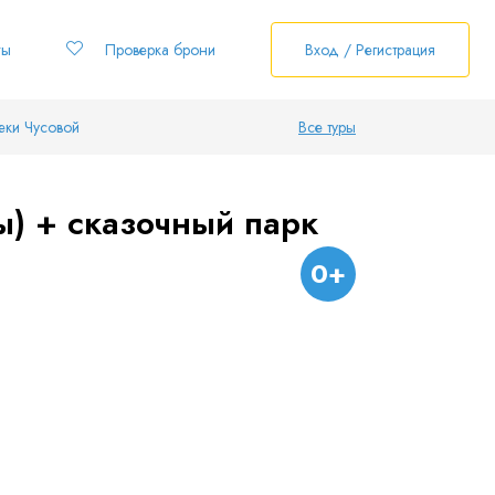
ты
Проверка брони
Вход / Регистрация
еки Чусовой
Все туры
ы) + сказочный парк
0+