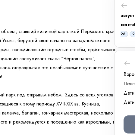
август
сентя
объект, ставший визитной карточкой Пермского края.
26
2
и Усьвы, берущей своё начало на западном склоне
формы, напоминающие огромные столбы, приковывают
нимание заслуживает скала "Чёртов палец",
шаем отправиться в это незабываемое путешествие с
Взро
ы!
Пенс
Дети
ий парк под открытым небом. Здесь со всех уголков
Дети
ящиеся к этому периоду XVII-XIX вв. Кузница,
я каланча, балаган, гончарная мастерская, несколько
сте и рекомендуется к посещению как взрослыми, так