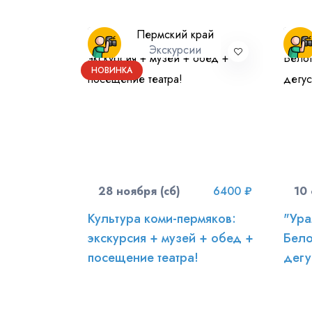
Пермский край
Экскурсии
НОВИНКА
28 ноября (сб)
6400 ₽
10 
Культура коми-пермяков:
"Ура
экскурсия + музей + обед +
Бело
посещение театра!
дегу