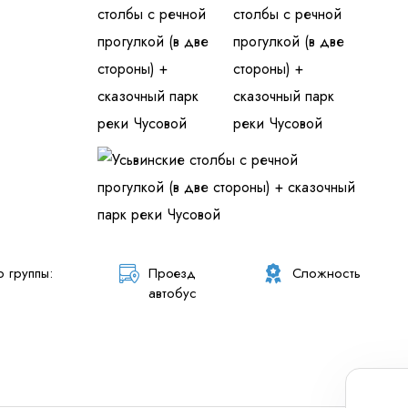
 персональных данных
и ознакомлен
с политикой компании в от
 группы:
Проезд
Сложность
автобус