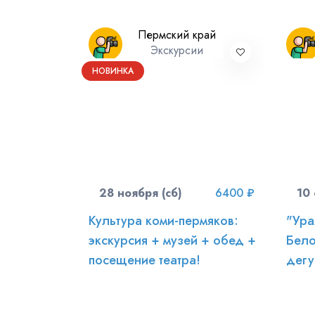
Пермский край
Экскурсии
НОВИНКА
28 ноября (сб)
6400 ₽
10 
Культура коми-пермяков:
"Ура
экскурсия + музей + обед +
Бело
посещение театра!
дегу