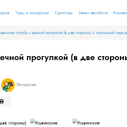
туров
Туры и экскурсии
Туристам
Заказ автобуса
Контак
ьвинские столбы с речной прогулкой (в две стороны) + сказочный парк р
е соц.сеть
анты заезда
Наличие мест в туре
Через ВК
Вход / Регистрация
ечной прогулкой (в две сторон
Я даю согласие на
обработку персональных
данных
и ознакомлен
с политикой компании в
е
Whatsapp
Телеграм
отношении обработки персональных данных
Телефон
й
Экскурсии