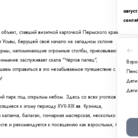
август
сентя
объект, ставший визитной карточкой Пермского края.
и Усьвы, берущей своё начало на западном склоне
формы, напоминающие огромные столбы, приковывают
нимание заслуживает скала "Чёртов палец",
Взро
шаем отправиться в это незабываемое путешествие с
Пенс
ы!
Дети
Дети
ий парк под открытым небом. Здесь со всех уголков
ящиеся к этому периоду XVII-XIX вв. Кузница,
я каланча, балаган, гончарная мастерская, несколько
сте и рекомендуется к посещению как взрослыми, так