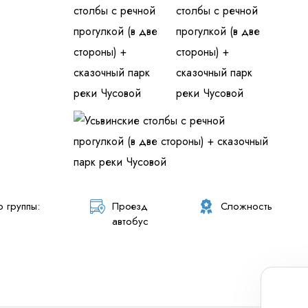
 персональных данных
и ознакомлен
с политикой компании в от
 группы:
Проезд
Сложность
автобус