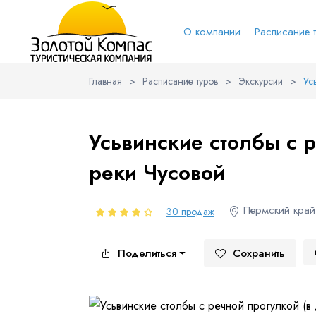
О компании
Расписание 
Главная
>
Расписание туров
>
Экскурсии
>
Ус
Обратная связь
Выберит
Вари
Усьвинские столбы с р
реки Чусовой
Вконтакт
Имя
Пермский кра
30 продаж
Поделиться
Сохранить
Куда бы Вы хотели отправиться?