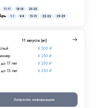
:
11-11
18-18
25-25
брь
:
1-1
8-8
15-15
22-22
29-29
11 августа (вт)
слый
6 500 ₽
Взрослый
ионер
6 250 ₽
Пенсионер
 до 17 лет
6 250 ₽
Дети до 17 лет
 до 13 лет
6 250 ₽
Дети до 13 лет
Запросить информацию