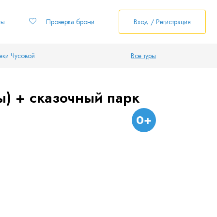
ты
Проверка брони
Вход / Регистрация
еки Чусовой
Все туры
ы) + сказочный парк
0+