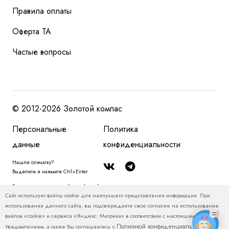
Правила оплаты
Оферта ТА
Частые вопросы
© 2012-2026 Золотой компас
Персональные
Политика
данные
конфиденциальности
Нашли опечатку?
Выделите и нажмите Ctrl+Enter
Размещенная на сайте zolotoy-kompas.ru информация, в том числе, о
Сайт использует файлы cookie для наилучшего представления информации. При
туристских продуктах и ценах на туристские продукты, относится
использовании данного сайта, вы подтверждаете свое согласие на использование
исключительно к рекламным и справочно-информационным материалам и
файлов «cookie» и сервиса «Яндекс. Метрика» в соответствии с настоящим
не является публичной офертой. Пожалуйста, уточняйте у менеджеров
Политикой конфиденциальности
Уведомлением, а также Вы соглашаетесь с
.