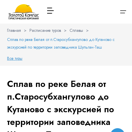
Главная
>
Расписание туров
>
Сплавы
>
Сплав по реке Белая от п.Старосубхангулово до Кутаново с
О компании
Варианты заезда
Обратная связь
Наличие мест в туре
Выберите соц.сеть
экскурсией по территории заповедника Шульган-Таш
Через ВК
Расписание туров
Все туры
Вход / Регистрация
Туры и экскурсии
Вконтакте
Whatsapp
Viber
Сплав по реке Белая от
Имя
Туристам
Телеграм
п.Старосубхангулово до
Я даю согласие на
обработку персональных данных
и
Заказ автобуса
ознакомлен
с политикой компании в отношении
Кутаново с экскурсией по
обработки персональных данных
Телефон
Контакты
территории заповедника