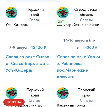
Пермский
Свердловская
край
область
Сплавы
Сплавы
ХИТ
14-16 августа (пт-
7-9 августа (пт-вс)
12420 ₽
вс)
14360 ₽
Сплав по реке Сылва
Сплав по реке Уфа от
от Спасо-Барды до с.
д.Рябиновка -
Усть-Кишерть
пос.Марийские
ключики
Пермский
Пермский
край
край
Сплавы
Сплавы
НОВИНКА