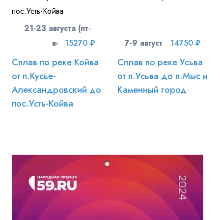
21-23 августа (пт-
вс)
15270 ₽
7-9 августа (пт-вс)
14750 ₽
Сплав по реке Койва
Сплав по реке Усьва
от п.Кусье-
от п.Усьва до п.Мыс и
Александровский до
Каменный город
пос.Усть-Койва