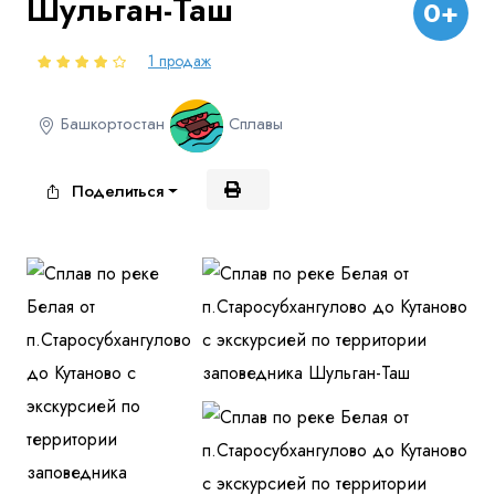
Шульган-Таш
0+
Куда бы Вы хотели отправиться?
1 продаж
Башкортостан
Сплавы
Поделиться
Я даю согласие на
обработку персональных данных
и
ознакомлен
с политикой компании в отношении
обработки персональных данных
Отправить