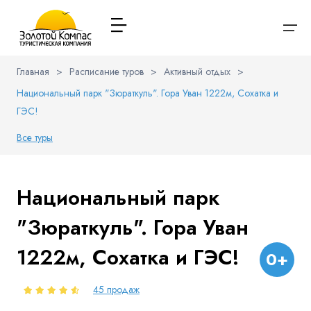
Главная
>
Расписание туров
>
Активный отдых
>
Национальный парк "Зюраткуль". Гора Уван 1222м, Сохатка и
О компании
Варианты заезда
Обратная связь
Наличие мест в туре
Выберите соц.сеть
ГЭС!
Через ВК
Расписание туров
Все туры
Вход / Регистрация
Туры и экскурсии
Вконтакте
Whatsapp
Viber
Национальный парк
Имя
Туристам
Телеграм
"Зюраткуль". Гора Уван
Я даю согласие на
обработку персональных данных
и
Заказ автобуса
ознакомлен
с политикой компании в отношении
1222м, Сохатка и ГЭС!
обработки персональных данных
0+
Телефон
Контакты
45 продаж