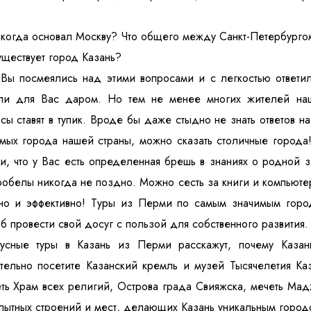
 когда основал Москву? Что общего между Санкт-Петербург
уществует город Казань?
Вы посмеялись над этими вопросами и с легкостью ответи
ли для Вас даром. Но тем не менее многих жителей наш
сы ставят в тупик. Вроде бы даже стыдно не знать ответов н
мых города нашей страны, можно сказать столичные города
и, что у Вас есть определенная брешь в знаниях о родной зе
робелы никогда не поздно. Можно сесть за книги и компьютер
но и эффективно! Туры из Перми по самым значимым город
б провести свой досуг с пользой для собственного развития.
бусные туры в Казань из Перми расскажут, почему Казан
тельно посетите Казанский кремль и музей Тысячелетия Ка
ть Храм всех религий, Острова града Свияжска, мечеть Ма
ытных строений и мест, делающих Казань уникальным город