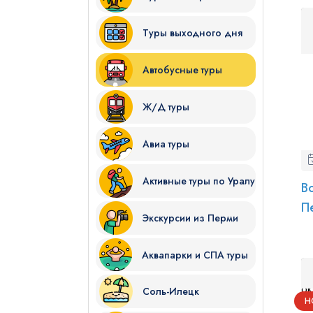
Туры выходного дня
Автобусные туры
Ж/Д туры
Я даю согласие на
обработку
Авиа туры
Отправить
Активные туры по Уралу
В
П
Экскурсии из Перми
Аквапарки и СПА туры
Соль-Илецк
Н