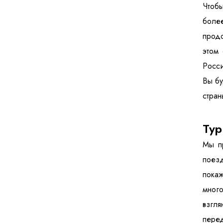
Чтобы
более
продо
этом
Росси
Вы бу
стран
Тур
Мы п
поез
покаж
много
взгля
перед