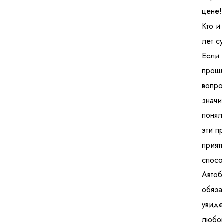
цене!
Кто и
лет с
Если 
прош
вопро
значи
понял
эти п
прият
спосо
Авто
обяза
увиде
любоп