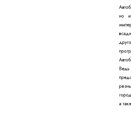
Автоб
но и
импер
всадн
друго
прогр
Авто
Ведь 
предс
резны
город
а так