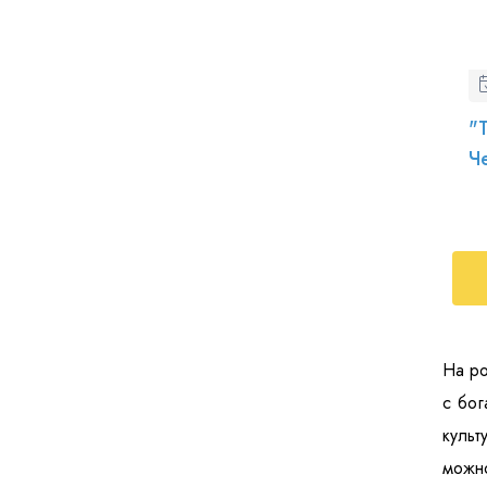
"
Ч
На ро
с бог
культ
можно