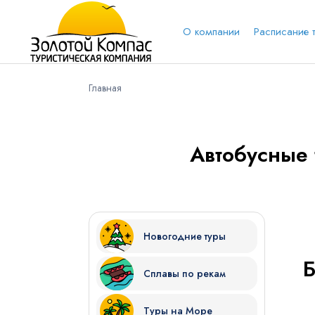
О компании
Расписание 
Главная
Обратная связь
Выберит
Вари
Автобусные 
Вконтакт
Имя
Новогодние туры
Сплавы по рекам
Куда бы Вы хотели отправиться?
Туры на Море