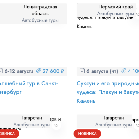
Ленинградская
Пермский край
область
Автобусные туры
Автобусные туры
 персональных данных
и ознакомлен
с политикой компании в от
6-12 августа (чт-ср)
27 600 ₽
6 августа (чт)
4 10
олшебный тур в Санкт-
Суксун и его природны
етербург
чудеса: Плакун и Вакут
Камень
Татарстан
Татарстан
Автобусные туры
Автобусные туры
ОВИНКА
НОВИНКА