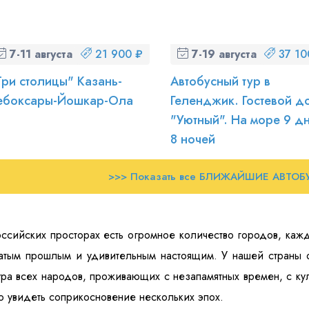
7-11 августа (пт-вт)
21 900 ₽
7-19 августа (пт-ср)
37 10
Три столицы" Казань-
Автобусный тур в
ебоксары-Йошкар-Ола
Геленджик. Гостевой д
"Уютный". На море 9 д
8 ночей
>>> Показать все БЛИЖАЙШИЕ АВТОБ
ссийских просторах есть огромное количество городов, кажд
атым прошлым и удивительным настоящим. У нашей страны о
ура всех народов, проживающих с незапамятных времен, с ку
 увидеть соприкосновение нескольких эпох.