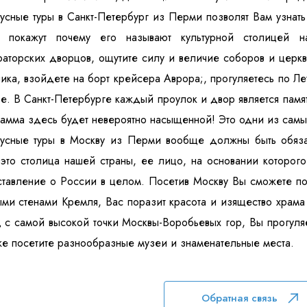
усные туры в Санкт-Петербург из Перми позволят Вам узнать 
 покажут почему его называют культурной столицей 
аторских дворцов, ощутите силу и величие соборов и церк
ика, взойдете на борт крейсера Аврора;, прогуляетесь по Л
е. В Санкт-Петербурге каждый проулок и двор является памя
амма здесь будет невероятно насыщенной! Это одни из самы
бусные туры в Москву из Перми вообще должны быть обяза
это столица нашей страны, ее лицо, на основании которог
тавление о России в целом. Посетив Москву Вы сможете по
ми стенами Кремля, Вас поразит красота и изящество храма
 с самой высокой точки Москвы-Воробьевых гор, Вы прогуля
же посетите разнообразные музеи и знаменательные места.
Обратная связь