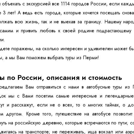
 объехать с экскурсией все 1114 городов России, если кажд
 3 лет! А ведь есть города, которые хочется посещать снов
лжать всю жизнь, так и не выехав за границу. Нашему народ
 самим и привить любовь к своей родине подрастающему п
и.
дете поражены, на сколько интересен и удивителен может 
ы, а мы Вам поможем выбрать туры из Перми!
ы по России, описания и стоимость
редлагаем Вам отправиться с нами в автобусные туры из
док мы с Вами посетим самые интересные и легендарные 
ут и расскажут, если не о всех, то о многих тайнах, о д
м другом. Кроме того, путешествие на автобусе позволит
нуть на российскую деревню, которые встречаются по пути; 
вигаясь на транспорте; не переживать, ища вокзал или аэро