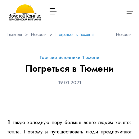
Главная
>
Новости
>
Погреться в Тюмени
Новости
О компании
Варианты заезда
Обратная связь
Наличие мест в туре
Выберите соц.сеть
Через ВК
Вход / Регистрация
Горячие источники Тюмени
Расписание туров
Погреться в Тюмени
Туры и экскурсии
Вконтакте
Whatsapp
Viber
Я даю согласие на
обработку персональных данных
и
19.01.2021
ознакомлен
с политикой компании в отношении
Имя
обработки персональных данных
Туристам
Телеграм
Заказ автобуса
Телефон
Контакты
В такую холодную пору больше всего людям хочется
тепла. Поэтому и путешествовать люди предпочитают