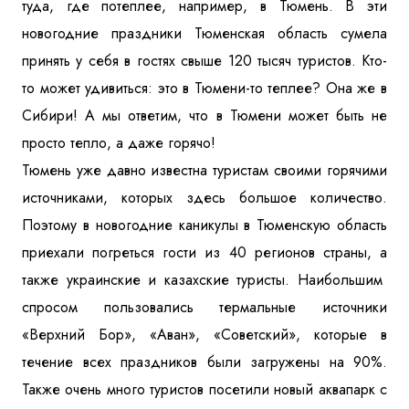
туда, где потеплее, например, в Тюмень. В эти
Куда бы Вы хотели отправиться?
новогодние праздники Тюменская область сумела
принять у себя в гостях свыше 120 тысяч туристов. Кто-
то может удивиться: это в Тюмени-то теплее? Она же в
Сибири! А мы ответим, что в Тюмени может быть не
просто тепло, а даже горячо!
Тюмень уже давно известна туристам своими горячими
источниками, которых здесь большое количество.
Я даю согласие на
обработку персональных данных
и
Поэтому в новогодние каникулы в Тюменскую область
ознакомлен
с политикой компании в отношении
обработки персональных данных
приехали погреться гости из 40 регионов страны, а
также украинские и казахские туристы. Наибольшим
спросом пользовались термальные источники
Отправить
«Верхний Бор», «Аван», «Советский», которые в
течение всех праздников были загружены на 90%.
Также очень много туристов посетили новый аквапарк с