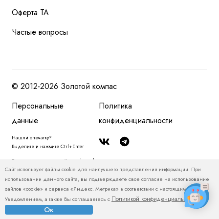
Оферта ТА
Частые вопросы
© 2012-2026 Золотой компас
Персональные
Политика
данные
конфиденциальности
Нашли опечатку?
Выделите и нажмите Ctrl+Enter
Размещенная на сайте zolotoy-kompas.ru информация, в том числе, о
Сайт использует файлы cookie для наилучшего представления информации. При
туристских продуктах и ценах на туристские продукты, относится
использовании данного сайта, вы подтверждаете свое согласие на использование
исключительно к рекламным и справочно-информационным материалам и
файлов «cookie» и сервиса «Яндекс. Метрика» в соответствии с настоящим
не является публичной офертой. Пожалуйста, уточняйте у менеджеров
Политикой конфиденциальности
Уведомлением, а также Вы соглашаетесь с
.
актуальные цены и условия.
Ок