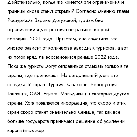
Действительно, когда же кончатся эти ограничения и
Куда бы Вы хотели отправиться?
границы снова станут открыты? Согласно мнению главы
Ростуризма Зарины Догузовой, туризм без
ограничений ждет россиян не раньше второй
половины 2021 года. При этом, она заметила, что
многое зависит от количества въездных туристов, а вот
их поток вряд ли восстановится раньше 2022 года.
Пока же туристы могут отправиться отдыхать только в те
Я даю согласие на
обработку персональных данных
и
страны, где принимают. На сегодняшний день это
ознакомлен
с политикой компании в отношении
обработки персональных данных
порядка 16 стран: Турция, Казахстан, Белоруссия,
Танзания, ОАЭ, Египет, Мальдивы и некоторые другие
страны. Хотя появляется информация, что скоро и этих
Отправить
стран скоро станет значительно меньше, так как все
больше государств принимают решение об усилении
карантинных мер.