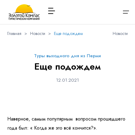
Главная
>
Новости
>
Еще подождем
Новости
О компании
Варианты заезда
Обратная связь
Наличие мест в туре
Выберите соц.сеть
Через ВК
Вход / Регистрация
Туры выходного дня из Перми
Расписание туров
Еще подождем
Туры и экскурсии
Вконтакте
Whatsapp
Viber
Я даю согласие на
обработку персональных данных
и
12.01.2021
ознакомлен
с политикой компании в отношении
Имя
обработки персональных данных
Туристам
Телеграм
Заказ автобуса
Телефон
Контакты
Наверное, самым популярным вопросом прошедшего
года был: « Когда же это всё кончится?».