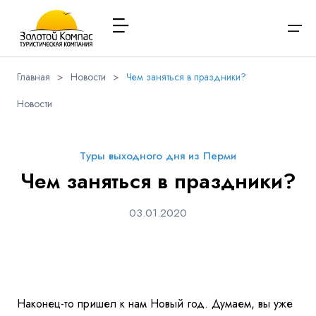
Главная
>
Новости
>
Чем заняться в праздники?
О компании
Новости
Варианты заезда
Обратная связь
Наличие мест в туре
Выберите соц.сеть
Через ВК
Вход / Регистрация
Расписание туров
Туры выходного дня из Перми
Туры и экскурсии
Вконтакте
Whatsapp
Viber
Чем заняться в праздники?
Я даю согласие на
обработку персональных данных
и
ознакомлен
с политикой компании в отношении
Имя
обработки персональных данных
Туристам
03.01.2020
Телеграм
Заказ автобуса
Телефон
Контакты
Наконец-то пришел к нам Новый год. Думаем, вы уже