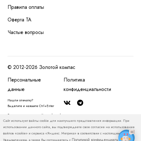
Правила оплаты
Оферта ТА
Частые вопросы
© 2012-2026 Золотой компас
Персональные
Политика
данные
конфиденциальности
Нашли опечатку?
Выделите и нажмите Ctrl+Enter
Размещенная на сайте zolotoy-kompas.ru информация, в том числе, о
Сайт использует файлы cookie для наилучшего представления информации. При
туристских продуктах и ценах на туристские продукты, относится
использовании данного сайта, вы подтверждаете свое согласие на использование
исключительно к рекламным и справочно-информационным материалам и
файлов «cookie» и сервиса «Яндекс. Метрика» в соответствии с настоящим
не является публичной офертой. Пожалуйста, уточняйте у менеджеров
Политикой конфиденциальности
Уведомлением, а также Вы соглашаетесь с
.