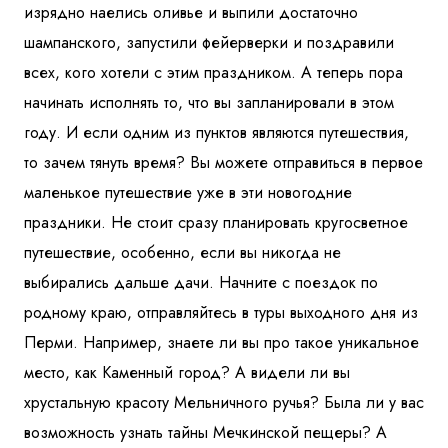
изрядно наелись оливье и выпили достаточно
Куда бы Вы хотели отправиться?
шампанского, запустили фейерверки и поздравили
всех, кого хотели с этим праздником. А теперь пора
начинать исполнять то, что вы запланировали в этом
году. И если одним из пунктов являются путешествия,
то зачем тянуть время? Вы можете отправиться в первое
маленькое путешествие уже в эти новогодние
праздники. Не стоит сразу планировать кругосветное
Я даю согласие на
обработку персональных данных
и
путешествие, особенно, если вы никогда не
ознакомлен
с политикой компании в отношении
обработки персональных данных
выбирались дальше дачи. Начните с поездок по
родному краю, отправляйтесь в туры выходного дня из
Отправить
Перми. Например, знаете ли вы про такое уникальное
место, как Каменный город? А видели ли вы
хрустальную красоту Мельничного ручья? Была ли у вас
возможность узнать тайны Мечкинской пещеры? А