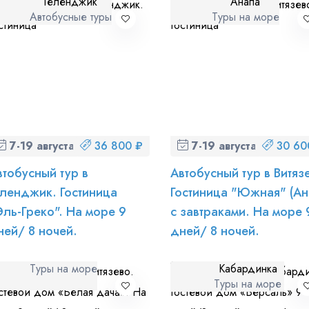
Геленджик
Анапа
Автобусные туры
Туры на море
7-19 августа (пт-ср)
36 800 ₽
7-19 августа (пт-ср)
30 60
втобусный тур в
Автобусный тур в Витяз
еленджик. Гостиница
Гостиница "Южная" (Ан
Эль-Греко". На море 9
с завтраками. На море 
ней/ 8 ночей.
дней/ 8 ночей.
Туры на море
Кабардинка
Туры на море