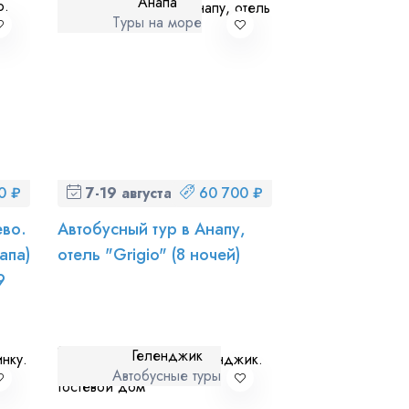
Анапа
Туры на море
0 ₽
7-19 августа (пт-ср)
60 700 ₽
ево.
Автобусный тур в Анапу,
апа)
отель "Grigio" (8 ночей)
9
Геленджик
Автобусные туры