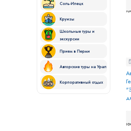
Соль-Илецк
Круизы
Школьные туры и
экскурсии
Прием в Перми
Авторские туры на Урал
А
Г
Корпоративный отдых
"
д