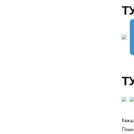
Т
Т
Кажды
Помог