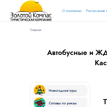
О компании
Расписание 
Главная
Обратная связь
Выберит
Вари
Автобусные и ЖД
Кас
Вконтакт
Имя
Новогодние туры
Куда бы Вы хотели отправиться?
Сплавы по рекам