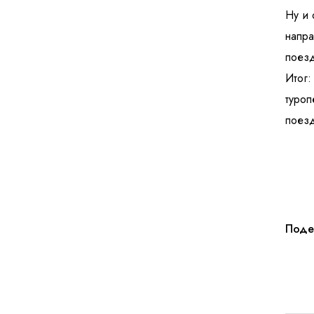
Ну и 
напра
поезд
Итог:
туроп
поезд
Поде