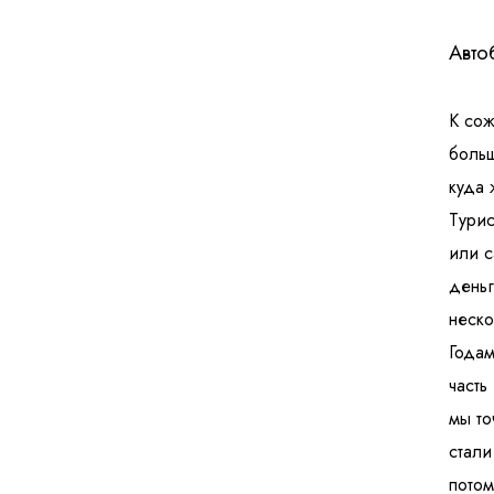
Авто
К сож
больш
куда 
Турис
или с
деньг
неско
Годам
часть
мы то
стали
потом