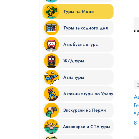
Туры на Море
Туры выходного дня
Автобусные туры
Я даю согласие на
обработку
Ж/Д туры
Отправить
Авиа туры
Активные туры по Уралу
А
Г
Экскурсии из Перми
"
8
Аквапарки и СПА туры