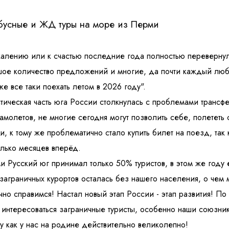
бусные и ЖД туры на море из Перми
алению или к счастью последние года полностью перевернул
ое количество предложений и многие, да почти каждый люби
же все таки поехать летом в 2026 году".
тическая часть юга России столкнулась с проблемами трансфе
амолетов, не многие сегодня могут позволить себе, полететь 
и, к тому же проблематично стало купить билет на поезд, так 
лько месяцев вперёд.
и Русский юг принимал только 50% туристов, в этом же году 
 заграничных курортов осталась без нашего населения, о чем 
чно справимся! Настал новый этап России - этап развития! П
 интересоваться заграничные туристы, особенно наши союзники
у как у нас на родине действительно великолепно!