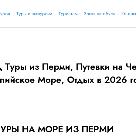
туров
Туры и экскурсии
Туристам
Заказ автобуса
Контак
е соц.сеть
анты заезда
Наличие мест в туре
Через ВК
Вход / Регистрация
 Туры из Перми, Путевки на Че
Я даю согласие на
обработку персональных
пийское Море, Отдых в 2026 г
данных
и ознакомлен
с политикой компании в
е
Whatsapp
Телеграм
отношении обработки персональных данных
Телефон
ТУРЫ НА МОРЕ ИЗ ПЕРМИ