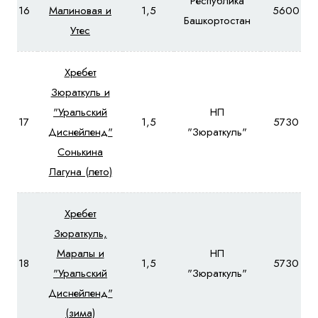
Республика
16
Малиновая и
1,5
5600
Башкортостан
Утес
Хребет
Зюраткуль и
"Уральский
НП
17
1,5
5730
Диснейленд"
"Зюраткуль"
Сонькина
Лагуна (лето)
Хребет
Зюраткуль,
Маралы и
НП
18
1,5
5730
"Уральский
"Зюраткуль"
Диснейленд"
(зима)