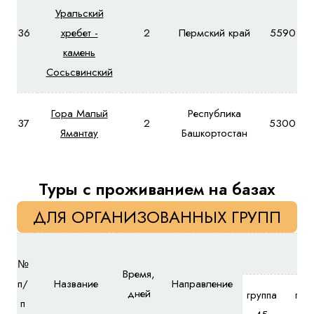
Уральский
36
хребет -
2
Пермский край
5590
камень
Сосьсвинский
Гора Малый
Республика
37
2
5300
Ямантау
Башкортостан
Туры с проживанием на базах
ДЛЯ ОРГАНИЗОВАННЫХ ГРУПП
№
Время,
п/
Название
Направление
дней
группа
гру
п