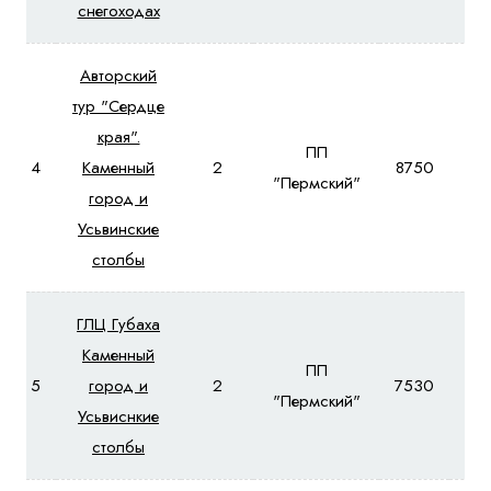
снегоходах
Авторский
тур "Сердце
края".
ПП
4
Каменный
2
8750
97
"Пермский"
город и
Усьвинские
столбы
ГЛЦ Губаха
Каменный
ПП
5
город и
2
7530
84
"Пермский"
Усьвиснкие
столбы