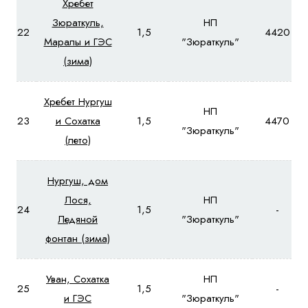
Хребет
Зюраткуль,
НП
22
1,5
4420
Маралы и ГЭС
"Зюраткуль"
(зима)
Хребет Нургуш
НП
23
и Сохатка
1,5
4470
"Зюраткуль"
(лето)
Нургуш, дом
Лося,
НП
24
1,5
-
Ледяной
"Зюраткуль"
фонтан (зима)
Уван, Сохатка
НП
25
1,5
-
и ГЭС
"Зюраткуль"