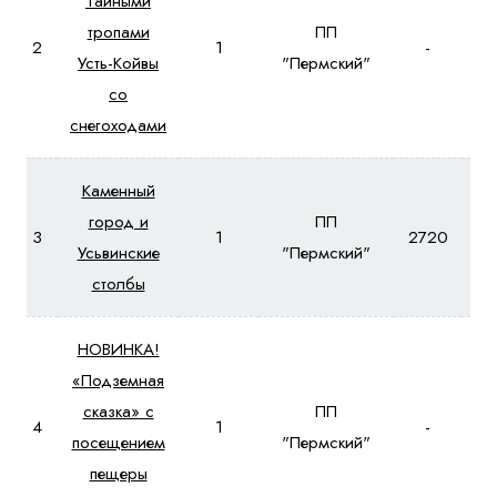
Тайными
тропами
ПП
2
1
-
Усть-Койвы
"Пермский"
со
снегоходами
Каменный
город и
ПП
3
1
2720
2
Усьвинские
"Пермский"
столбы
НОВИНКА!
«Подземная
сказка» с
ПП
4
1
-
посещением
"Пермский"
пещеры