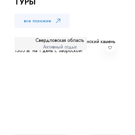
ТУРЫ
Куда бы Вы хотели отправиться?
все похожие
Свердловская область
Активный отдых
Я даю согласие на
обработку персональных данных
и
ознакомлен
с политикой компании в отношении
обработки персональных данных
Отправить