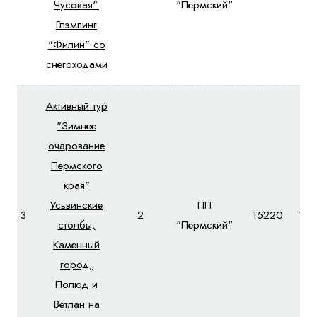
Чусовая".
"Пермский"
Глэмпинг
"Филин" со
снегоходами
Активный тур
"Зимнее
очарование
Пермского
края"
Усьвинские
ПП
3
2
15220
164
столбы,
"Пермский"
Каменный
город,
Полюд и
Ветлан на