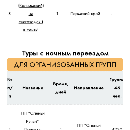
(Колчимский)
8
на
1
Пермский край
-
снегоходах (
в санях)
Туры с ночным переездом
ДЛЯ ОРГАНИЗОВАННЫХ ГРУПП
№
Группа
Время,
п/
Название
Направление
46
дней
п
чел.
ПП "Оленьи
Ручьи".
ПП "Оленьи
1
Причуды
1
4230