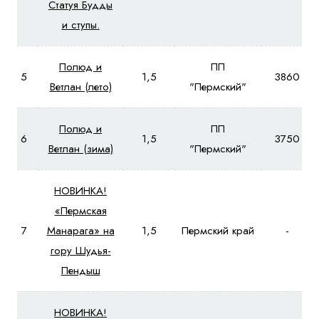
Статуя Будды
и ступы.
Полюд и
ПП
5
1,5
3860
Ветлан (лето)
"Пермский"
Полюд и
ПП
6
1,5
3750
Ветлан (зима)
"Пермский"
НОВИНКА!
«Пермская
7
Манарага» на
1,5
Пермский край
-
гору Шудья-
Пендыш
НОВИНКА!