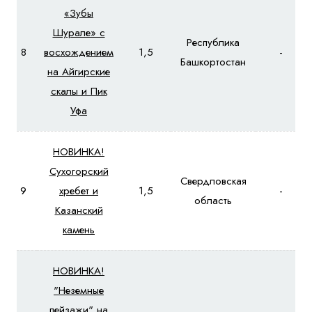
«Зубы
Шурале» с
Республика
8
восхождением
1,5
-
Башкортостан
на Айгирские
скалы и Пик
Уфа
НОВИНКА!
Сухогорский
Свердловская
9
хребет и
1,5
-
область
Казанский
камень
НОВИНКА!
"Неземные
пейзажи" на