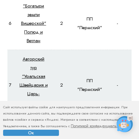
"Богатыри
земли
ПП
6
Вишерской"
2
-
-
"Пермский"
Полюд и
Ветлан
Авторский
тур
"Уральская
ПП
7
Швейцария и
2
-
-
"Пермский"
Царь-
Бойцы"!
Сайт использует файлы cookie для наилучшего представления информации. При
П.Кын.
использовании данного сайта, вы подтверждаете свое согласие на использование
файлов «cookie» и сервиса «Яндекс. Метрика» в соответствии с настоящим
Политикой конфиденциальности
Уведомлением, а также Вы соглашаетесь с
.
Авторский
Ок
тур "Три