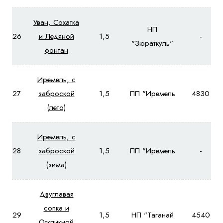
Уван, Сохатка
НП
26
и Ледяной
1,5
-
"Зюраткуль"
фонтан
Иремель, с
27
заброской
1,5
ПП "Иремель
4830
(лето)
Иремель, с
28
заброской
1,5
ПП "Иремель
-
(зима)
Двуглавая
сопка и
29
1,5
НП "Таганай
4540
Откликной