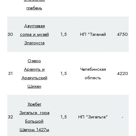
гребень
Двуглавая
30
сопка и музей
1,5
НП "Таганай
4750
Златоуста
Озеро
Аракуль и
Челябинская
31
1,5
4220
Аракульский
область
Шихан
Хребет
Зигальга, гора
32
1,5
НП "Зигальга"
-
Большой
Шелом 1427м