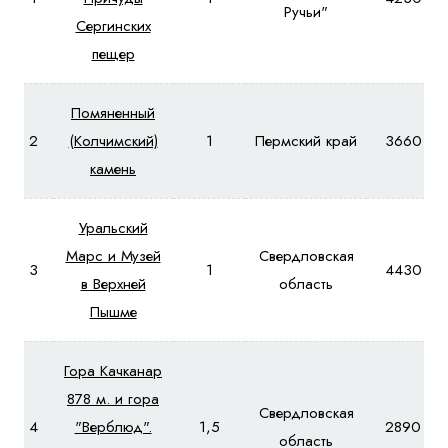
Ручьи"
Сергинских
пещер
Помяненный
2
(Колчимский)
1
Пермский край
3660
камень
Уральский
Марс и Музей
Свердловская
3
1
4430
в Верхней
область
Пышме
Гора Качканар
878 м. и гора
Свердловская
4
"Верблюд".
1,5
2890
область