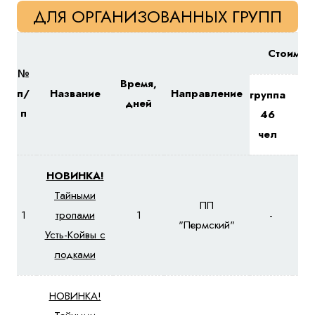
ДЛЯ ОРГАНИЗОВАННЫХ ГРУПП
Стоимос
№
Время,
п/
Название
Направление
группа
гр
дней
п
46
чел
ч
НОВИНКА!
Тайными
ПП
1
тропами
1
-
"Пермский"
Усть-Койвы с
лодками
НОВИНКА!