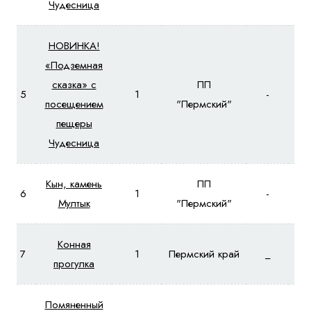
Чудесница
НОВИНКА!
«Подземная
сказка» с
ПП
5
1
-
посещением
"Пермский"
пещеры
Чудесница
Кын, камень
ПП
6
1
-
Мултык
"Пермский"
Конная
7
1
Пермский край
_
прогулка
Помяненный