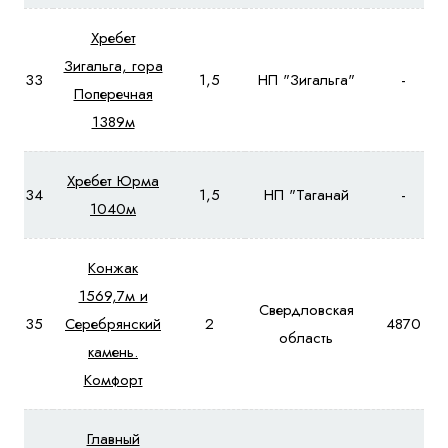
Хребет
Зигальга, гора
33
1,5
НП "Зигальга"
-
Поперечная
1389м
Хребет Юрма
34
1,5
НП "Таганай
-
1040м
Конжак
1569,7м и
Свердловская
35
Серебрянский
2
4870
область
камень.
Комфорт
Главный