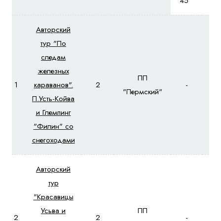
45
3
Авторский
тур "По
следам
железных
ПП
1
караванов".
2
-
-
"Пермский"
П.Усть-Койва
и Глемпинг
"Филин" со
снегоходами
Авторский
тур
"Красавицы
Усьва и
ПП
2
2
-
-