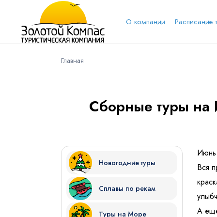
О компании
Расписание 
Главная
Обратная связь
Выберит
Вари
Сборные туры на 
Вконтакт
Имя
Июнь 
Новогодние туры
Вся п
краск
Сплавы по рекам
Куда бы Вы хотели отправиться?
улыбч
А еще
Туры на Море