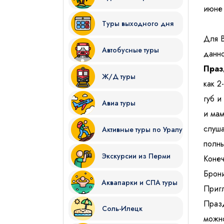
июне 
Туры выходного дня
Для В
Автобусные туры
данн
Праз
Ж/Д туры
Я даю согласие на
обработку
как 2
губ и
Авиа туры
и мам
Отправить
слуша
Активные туры по Уралу
полны
Экскурсии из Перми
Конеч
Брони
Аквапарки и СПА туры
Пригл
Празд
Соль-Илецк
можно