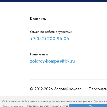
Контакты
Отдел по работе с туристами
+7(342) 200-96-06
Пишите нам
zolotoy-kompas@bk.ru
© 2012-2026 Золотой компас
Персонал
Размещенная на сайте zolotoy-kompas.ru информация, в то
Сайт использует файлы cookie для наилучшего представления информации. При исполь
материалам и не является публичной офертой. Пожалуйста
Ок
Политикой конфиденциальности
Вы соглашаетесь с
.