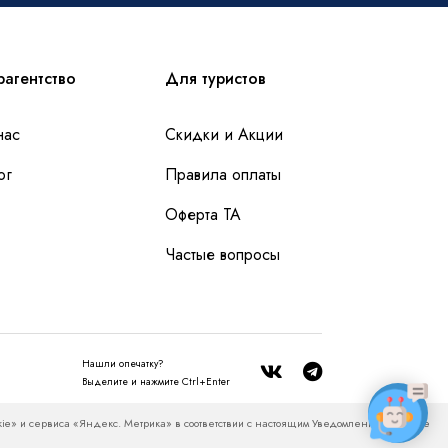
рагентство
Для туристов
нас
Скидки и Акции
ог
Правила оплаты
Оферта ТА
Частые вопросы
Нашли опечатку?
Выделите и нажмите Ctrl+Enter
лючительно к рекламным и справочно-информационным
ie» и сервиса «Яндекс. Метрика» в соответствии с настоящим Уведомлением, а также