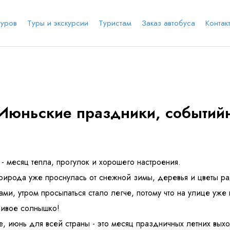
туров
Туры и экскурсии
Туристам
Заказ автобуса
Контак
е соц.сеть
анты заезда
Наличие мест в туре
Через ВК
Вход / Регистрация
Июньские праздники, событий
Я даю согласие на
обработку персональных
данных
и ознакомлен
с политикой компании в
е
Whatsapp
Телеграм
отношении обработки персональных данных
Телефон
- месяц тепла, прогулок и хорошего настроения.
рирода уже проснулась от снежной зимы, деревья и цветы ра
ами, утром просыпаться стало легче, потому что на улице уже
ивое солнышко!
, июнь для всей страны - это месяц праздничных летних вых