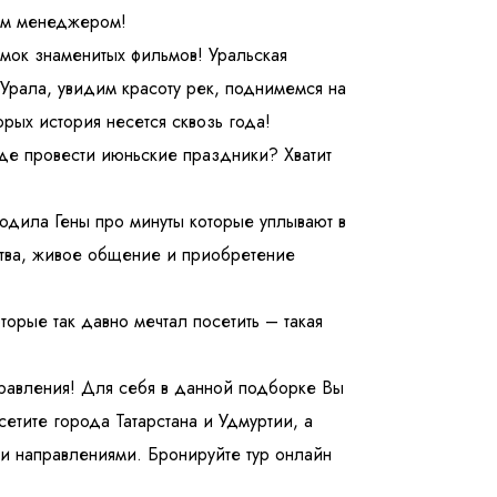
им менеджером!
мок знаменитых фильмов! Уральская
Урала, увидим красоту рек, поднимемся на
рых история несется сквозь года!
де провести июньские праздники? Хватит
одила Гены про минуты которые уплывают в
ства, живое общение и приобретение
орые так давно мечтал посетить – такая
авления! Для себя в данной подборке Вы
сетите города Татарстана и Удмуртии, а
и направлениями. Бронируйте тур онлайн