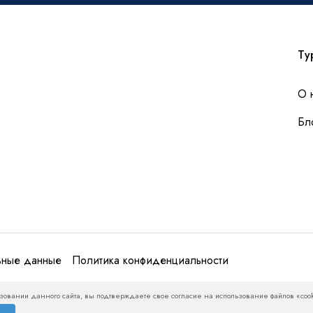
Ту
О 
Бл
ьные данные
Политика конфиденциальности
м числе, о туристских продуктах и ценах на туристские продукты, относится иск
зовании данного сайта, вы подтверждаете свое согласие на использование файлов «cook
, уточняйте у менеджеров актуальные цены и условия.