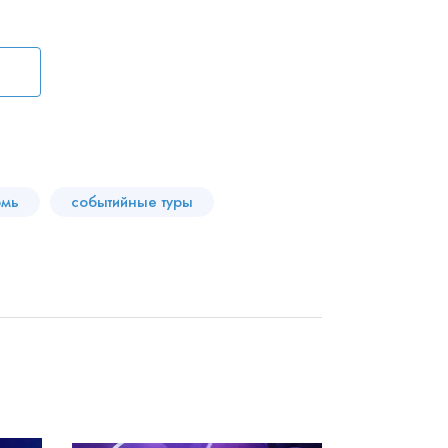
рмь
событийные туры