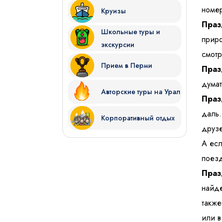
номер
Круизы
Праз
Школьные туры и
приро
экскурсии
смотр
Прием в Перми
Праз
думат
Авторские туры на Урал
Праз
даль.
Корпоративный отдых
друзе
А есл
поезд
Праз
найде
также
или в