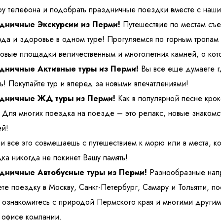
у телефона
и подобрать праздничные поездки вместе с наш
дничные Экскурсии из Перми!
Путешествие по местам съе
да и здоровье в одном туре! Прогуляемся по горным тропам 
овые площадки величественным и многолетних камней, о кото
дничные Активные туры из Перми!
Вы все еще думаете г
ь! Покупайте тур и вперед за новыми впечатлениями!
дничные ЖД туры из Перми!
Как в популярной песне крок
 Для многих поездка на поезде – это релакс, новые знаком
й!
и все это совмещаешь с путешествием к морю или в места, кот
ка никогда не покинет Вашу память!
дничные Автобусные туры из Перми!
Разнообразные напр
те поездку в Москву, Санкт-Петербург, Самару и Тольятти, по
 ознакомитесь с природой Пермского края и многими другим
 офисе компании.