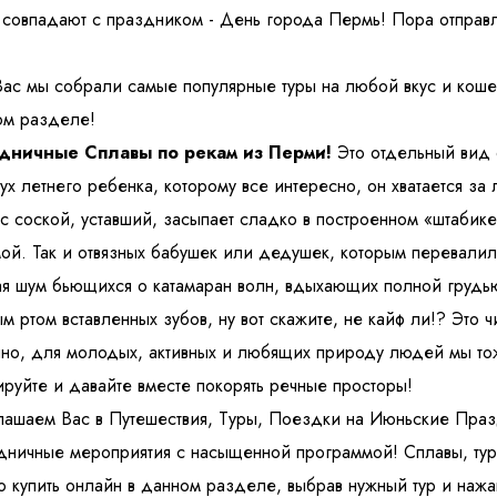
совпадают с праздником - День города Пермь! Пора отправля
ас мы собрали самые популярные туры на любой вкус и кошел
ом разделе!
дничные Сплавы по рекам из Перми!
Это отдельный вид о
 персональных данных
и ознакомлен
с политикой компании в от
-ух летнего ребенка, которому все интересно, он хватается з
 с соской, уставший, засыпает сладко в построенном «штабике
ой. Так и отвязных бабушек или дедушек, которым перевалило 
я шум бьющихся о катамаран волн, вдыхающих полной грудь
м ртом вставленных зубов, ну вот скажите, не кайф ли!? Это 
но, для молодых, активных и любящих природу людей мы то
руйте и давайте вместе покорять речные просторы!
ашаем Вас в Путешествия, Туры, Поездки на Июньские Праз
ничные мероприятия с насыщенной программой! Сплавы, тур
 купить онлайн в данном разделе, выбрав нужный тур и нажав