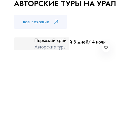
АВТОРСКИЕ ТУРЫ НА УРАЛ
Куда бы Вы хотели отправиться?
все похожие
Пермский край
Авторские туры
Я даю согласие на
обработку персональных данных
и
ознакомлен
с политикой компании в отношении
обработки персональных данных
Отправить