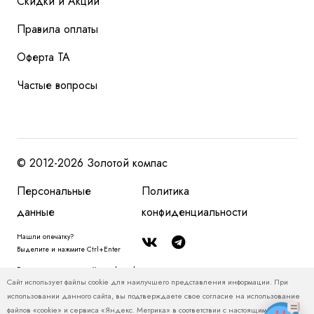
Скидки и Акции
Правила оплаты
Оферта ТА
Частые вопросы
© 2012-2026 Золотой компас
Персональные
Политика
данные
конфиденциальности
Нашли опечатку?
Выделите и нажмите Ctrl+Enter
Размещенная на сайте zolotoy-kompas.ru информация, в том числе, о
Сайт использует файлы cookie для наилучшего представления информации. При
туристских продуктах и ценах на туристские продукты, относится
использовании данного сайта, вы подтверждаете свое согласие на использование
исключительно к рекламным и справочно-информационным материалам и
файлов «cookie» и сервиса «Яндекс. Метрика» в соответствии с настоящим