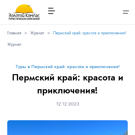
Главная
>
Журнал
>
Пермский край: красота и приключения!
О компании
Журнал
Варианты заезда
Обратная связь
Наличие мест в туре
Выберите соц.сеть
Через ВК
Вход / Регистрация
Расписание туров
Туры в Пермский край: красота и приключения!
Туры и экскурсии
Вконтакте
Whatsapp
Viber
Пермский край: красота и
Я даю согласие на
обработку персональных данных
и
ознакомлен
с политикой компании в отношении
Имя
обработки персональных данных
приключения!
Туристам
Телеграм
Заказ автобуса
12.12.2023
Телефон
Контакты