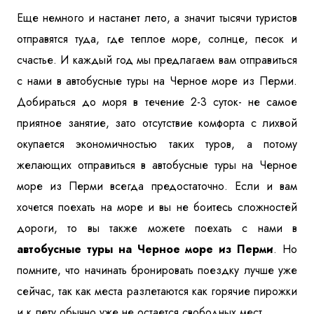
Еще немного и настанет лето, а значит тысячи туристов
Куда бы Вы хотели отправиться?
отправятся туда, где теплое море, солнце, песок и
счастье. И каждый год мы предлагаем вам отправиться
с нами в автобусные туры на Черное море из Перми.
Добираться до моря в течение 2-3 суток- не самое
приятное занятие, зато отсутствие комфорта с лихвой
окупается экономичностью таких туров, а потому
желающих отправиться в автобусные туры на Черное
Я даю согласие на
обработку персональных данных
и
ознакомлен
с политикой компании в отношении
море из Перми всегда предостаточно. Если и вам
обработки персональных данных
хочется поехать на море и вы не боитесь сложностей
дороги, то вы также можете поехать с нами в
Отправить
автобусные туры на Черное море из Перми
. Но
помните, что начинать бронировать поездку лучше уже
сейчас, так как места разлетаются как горячие пирожки
и к лету обычно уже не остается свободных мест.