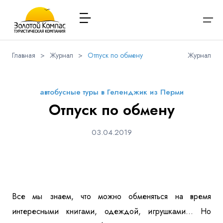
Главная
>
Журнал
>
Отпуск по обмену
Журнал
О компании
Варианты заезда
Обратная связь
Наличие мест в туре
Выберите соц.сеть
Через ВК
Вход / Регистрация
автобусные туры в Геленджик из Перми
Расписание туров
Отпуск по обмену
Туры и экскурсии
Вконтакте
Whatsapp
Viber
Я даю согласие на
обработку персональных данных
и
03.04.2019
ознакомлен
с политикой компании в отношении
Имя
обработки персональных данных
Туристам
Телеграм
Заказ автобуса
Телефон
Контакты
Все мы знаем, что можно обменяться на время
интересными книгами, одеждой, игрушками... Но