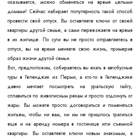
оказывается, можно обменяться на время целыми
Куда бы Вы хотели отправиться?
домами! Сейчас набирает популярность такой способ
провести свой отпуск. Вы оставляете ключи от своей
квартиры другой семье, а сами переезжаете на время
в их жилище. По сути вы не просто отправляетесь в
отпуск, вы на время меняете свою жизнь, примерив
образ жизни другой семьи.
Вот, предположим, собираетесь вы ехать в автобусные
Я даю согласие на
обработку персональных данных
и
туры в Геленджик из Перми, а кто-то в Геленджике
ознакомлен
с политикой компании в отношении
обработки персональных данных
давно мечтает посмотреть на уральскую тайгу,
сплавиться по живописным рекам и просто отдохнуть от
жары. Вы можете просто договориться и поменяться
Отправить
жильем, чтобы ни вам, ни им не пришлось тратиться
еще и на аренду номера в гостинице или съемной
квартиры. Вы оставляете ключи новым знакомым, а