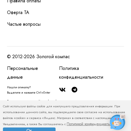
Правила оплаты
Оферта ТА
Частые вопросы
© 2012-2026 Золотой компас
Персональные
Политика
данные
конфиденциальности
Нашли опечатку?
Выделите и нажмите Ctrl+Enter
Размещенная на сайте zolotoy-kompas.ru информация, в том числе, о
Сайт использует файлы cookie для наилучшего представления информации. При
туристских продуктах и ценах на туристские продукты, относится
использовании данного сайта, вы подтверждаете свое согласие на использование
исключительно к рекламным и справочно-информационным материалам и
файлов «cookie» и сервиса «Яндекс. Метрика» в соответствии с настоящим
не является публичной офертой. Пожалуйста, уточняйте у менеджеров
Политикой конфиденциальности
Уведомлением, а также Вы соглашаетесь с
.
актуальные цены и условия.
Ок