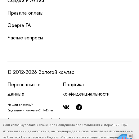
Скидки и Акции
Правила оплаты
Оферта ТА
Частые вопросы
© 2012-2026 Золотой компас
Персональные
Политика
данные
конфиденциальности
Нашли опечатку?
Выделите и нажмите Ctrl+Enter
Размещенная на сайте zolotoy-kompas.ru информация, в том числе, о
Сайт использует файлы cookie для наилучшего представления информации. При
туристских продуктах и ценах на туристские продукты, относится
использовании данного сайта, вы подтверждаете свое согласие на использование
исключительно к рекламным и справочно-информационным материалам и
файлов «cookie» и сервиса «Яндекс. Метрика» в соответствии с настоящим