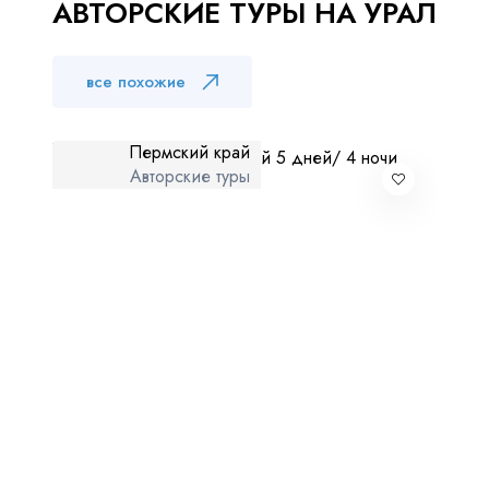
АВТОРСКИЕ ТУРЫ НА УРАЛ
Куда бы Вы хотели отправиться?
все похожие
Пермский край
Авторские туры
Я даю согласие на
обработку персональных данных
и
ознакомлен
с политикой компании в отношении
обработки персональных данных
Отправить