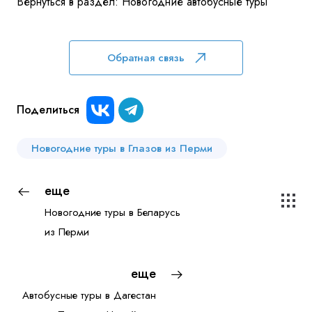
Вернуться в раздел:
Новогодние автобусные туры
Куда бы Вы хотели отправиться?
Обратная связь
Поделиться
Новогодние туры в Глазов из Перми
Я даю согласие на
обработку персональных данных
и
ознакомлен
с политикой компании в отношении
обработки персональных данных
еще
Новогодние туры в Беларусь
из Перми
Отправить
еще
Автобусные туры в Дагестан