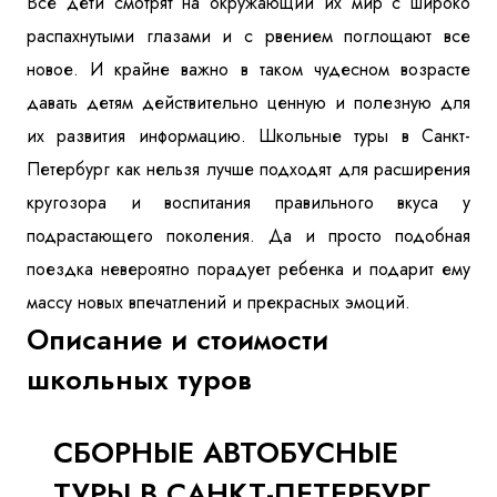
Все дети смотрят на окружающий их мир с широко
Куда бы Вы хотели отправиться?
распахнутыми глазами и с рвением поглощают все
новое. И крайне важно в таком чудесном возрасте
давать детям действительно ценную и полезную для
их развития информацию. Школьные туры в Санкт-
Петербург как нельзя лучше подходят для расширения
кругозора и воспитания правильного вкуса у
подрастающего поколения. Да и просто подобная
поездка невероятно порадует ребенка и подарит ему
Я даю согласие на
обработку персональных данных
и
ознакомлен
с политикой компании в отношении
обработки персональных данных
массу новых впечатлений и прекрасных эмоций.
Описание и стоимости
школьных туров
Отправить
СБОРНЫЕ АВТОБУСНЫЕ
ТУРЫ В САНКТ-ПЕТЕРБУРГ